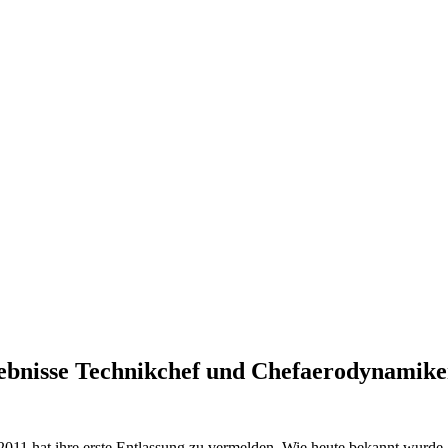
ebnisse Technikchef und Chefaerodynamike
011 hat ihre erste Entlassung zu vermelden. Wie heute bekannt wurde,