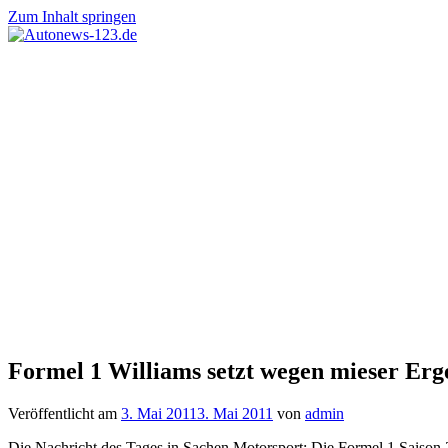
Zum Inhalt springen
Autonews-
Autonews
123.de
mit
Charme
Formel 1 Williams setzt wegen mieser Erg
Veröffentlicht am
3. Mai 2011
3. Mai 2011
von
admin
Die Nachricht des Tages in Sachen Motorsport: Die Formel 1 Saison 2