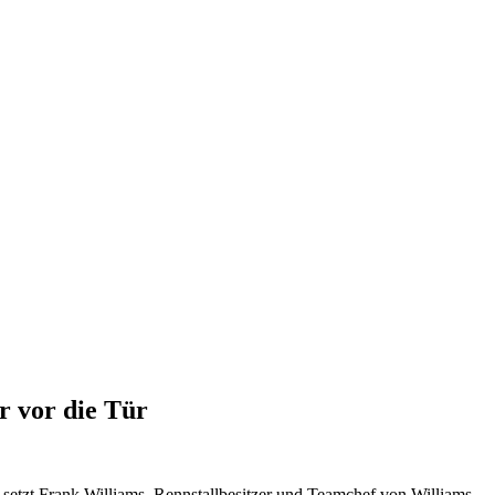
r vor die Tür
 setzt Frank Williams, Rennstallbesitzer und Teamchef von Williams,