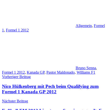
Allgemein
,
Formel
1
,
Formel 1 2012
Bruno Senna
,
Formel 1 2012
,
Kanada GP
,
Pastor Maldonado
,
Williams F1
Beitragsnavigation
Vorheriger Beitrag
Nico Hülkenberg mit Pech beim Qualifying zum
Formel 1 Kanada GP 2012
Nächster Beitrag