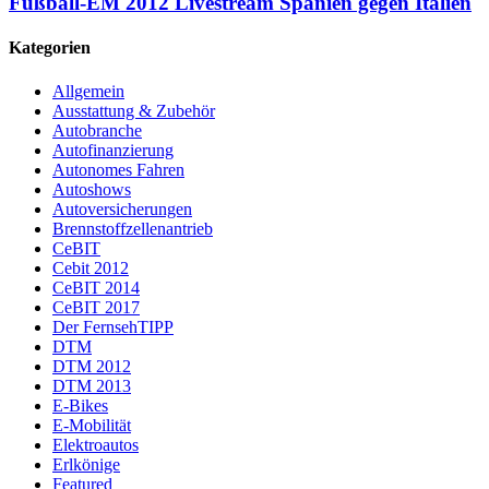
Fußball-EM 2012 Livestream Spanien gegen Italien
Kategorien
Allgemein
Ausstattung & Zubehör
Autobranche
Autofinanzierung
Autonomes Fahren
Autoshows
Autoversicherungen
Brennstoffzellenantrieb
CeBIT
Cebit 2012
CeBIT 2014
CeBIT 2017
Der FernsehTIPP
DTM
DTM 2012
DTM 2013
E-Bikes
E-Mobilität
Elektroautos
Erlkönige
Featured