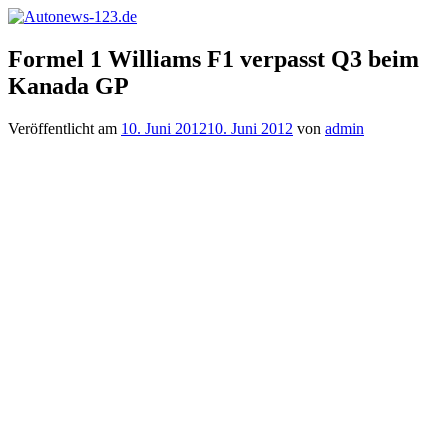
Zum
Inhalt
Autonews-
Autonews
springen
Formel 1 Williams F1 verpasst Q3 beim
123.de
mit
Kanada GP
Charme
Veröffentlicht am
10. Juni 2012
10. Juni 2012
von
admin