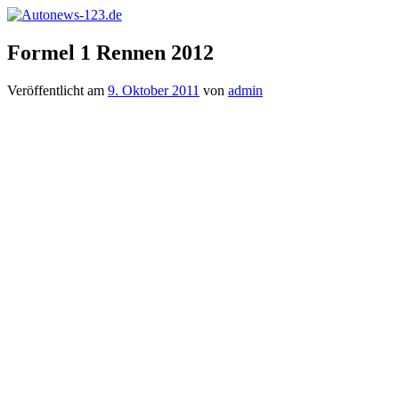
Zum
Inhalt
Autonews-
Autonews
springen
Formel 1 Rennen 2012
123.de
mit
Charme
Veröffentlicht am
9. Oktober 2011
von
admin