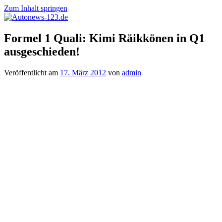
Zum Inhalt springen
Autonews-
Autonews
Formel 1 Quali: Kimi Räikkönen in Q1
123.de
mit
ausgeschieden!
Charme
Veröffentlicht am
17. März 2012
von
admin