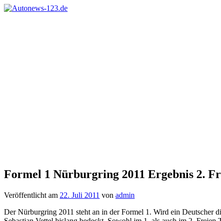
Zum
Inhalt
Autonews-
Autonews
springen
123.de
mit
Charme
Formel 1 Nürburgring 2011 Ergebnis 2. Fr
Veröffentlicht am
22. Juli 2011
von
admin
Der Nürburgring 2011 steht an in der Formel 1. Wird ein Deutscher 
Sebastian Vettel bislang bedeckt. Sowohl im 1. als auch im 2. Freien Tr