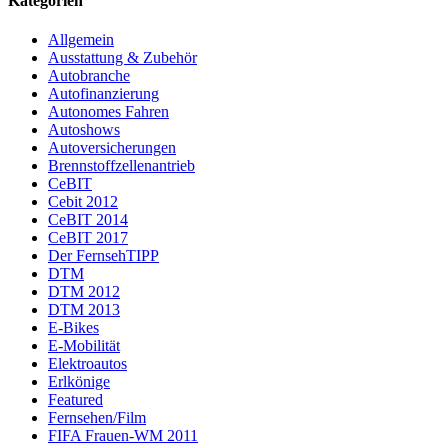
Kategorien
Allgemein
Ausstattung & Zubehör
Autobranche
Autofinanzierung
Autonomes Fahren
Autoshows
Autoversicherungen
Brennstoffzellenantrieb
CeBIT
Cebit 2012
CeBIT 2014
CeBIT 2017
Der FernsehTIPP
DTM
DTM 2012
DTM 2013
E-Bikes
E-Mobilität
Elektroautos
Erlkönige
Featured
Fernsehen/Film
FIFA Frauen-WM 2011