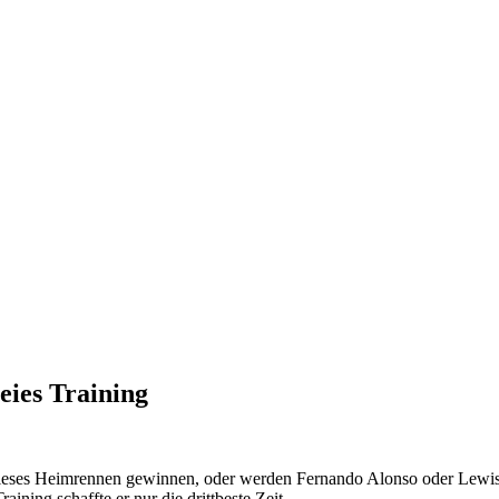
eies Training
dieses Heimrennen gewinnen, oder werden Fernando Alonso oder Lewis 
aining schaffte er nur die drittbeste Zeit.