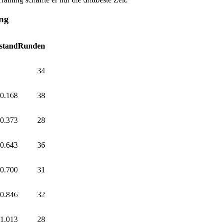
ing
stand
Runden
34
0.168
38
0.373
28
0.643
36
0.700
31
0.846
32
1.013
28