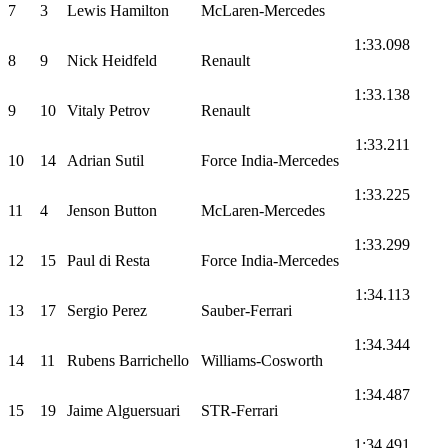
7
3
Lewis Hamilton
McLaren-Mercedes
1:33.098
8
9
Nick Heidfeld
Renault
1:33.138
9
10
Vitaly Petrov
Renault
1:33.211
10
14
Adrian Sutil
Force India-Mercedes
1:33.225
11
4
Jenson Button
McLaren-Mercedes
1:33.299
12
15
Paul di Resta
Force India-Mercedes
1:34.113
13
17
Sergio Perez
Sauber-Ferrari
1:34.344
14
11
Rubens Barrichello
Williams-Cosworth
1:34.487
15
19
Jaime Alguersuari
STR-Ferrari
1:34.491