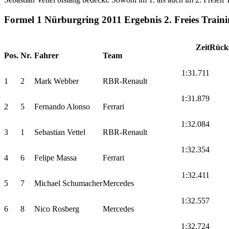
Formel 1 Nürburgring 2011 Ergebnis 2. Freies Train
Zeit
Rück
Pos.
Nr.
Fahrer
Team
1:31.711
1
2
Mark Webber
RBR-Renault
1:31.879
2
5
Fernando Alonso
Ferrari
1:32.084
3
1
Sebastian Vettel
RBR-Renault
1:32.354
4
6
Felipe Massa
Ferrari
1:32.411
5
7
Michael Schumacher
Mercedes
1:32.557
6
8
Nico Rosberg
Mercedes
1:32.724