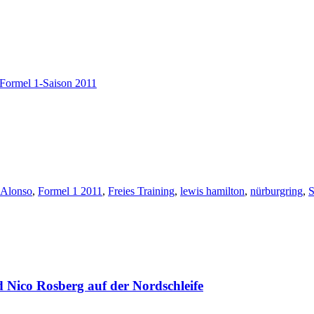
Formel 1-Saison 2011
 Alonso
,
Formel 1 2011
,
Freies Training
,
lewis hamilton
,
nürburgring
,
S
Nico Rosberg auf der Nordschleife