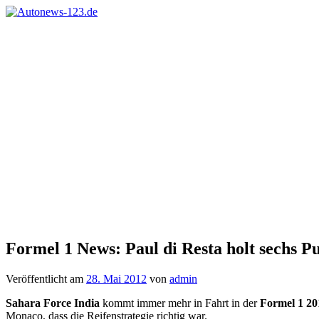
Zum
Inhalt
Autonews-
Autonews
springen
123.de
mit
Charme
Formel 1 News: Paul di Resta holt sechs
Veröffentlicht am
28. Mai 2012
von
admin
Sahara Force India
kommt immer mehr in Fahrt in der
Formel 1 20
Monaco, dass die Reifenstrategie richtig war.