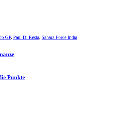
co GP
,
Paul Di Resta
,
Sahara Force India
omanze
die Punkte