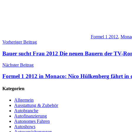
Formel 1 2012
,
Mona
Beitragsnavigation
Vorheriger Beitrag
Bauer sucht Frau 2012 Die neuen Bauern der TV-R
Nächster Beitrag
Formel 1 2012 in Monaco: Nico Hülkenberg fährt in 
Kategorien
Allgemein
Ausstattung & Zubehör
Autobranche
Autofinanzierung
Autonomes Fahren
Autoshows
Autoversicherungen