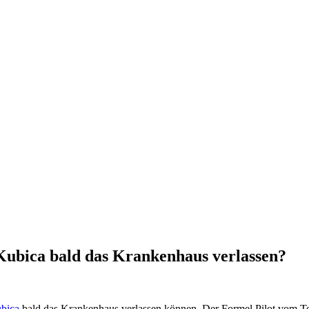
ubica bald das Krankenhaus verlassen?
bica
bald das Krankenhaus verlassen können. Der Formel Pilot vom Te