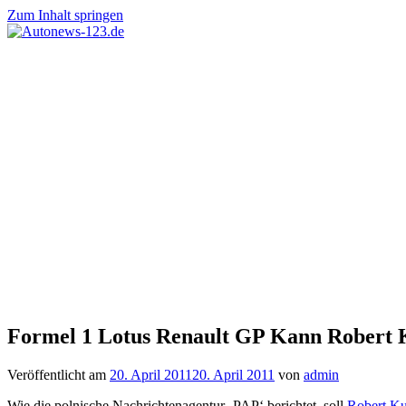
Zum Inhalt springen
Autonews-
Autonews
123.de
mit
Charme
Formel 1 Lotus Renault GP Kann Robert K
Veröffentlicht am
20. April 2011
20. April 2011
von
admin
Wie die polnische Nachrichtenagentur ‚PAP‘ berichtet, soll
Robert Ku