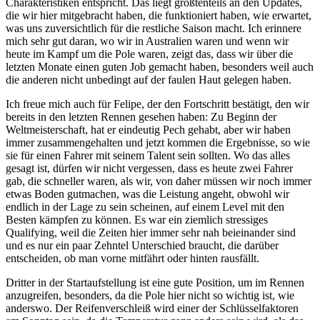
Charakteristiken entspricht. Das liegt größtenteils an den Updates,
die wir hier mitgebracht haben, die funktioniert haben, wie erwartet,
was uns zuversichtlich für die restliche Saison macht. Ich erinnere
mich sehr gut daran, wo wir in Australien waren und wenn wir
heute im Kampf um die Pole waren, zeigt das, dass wir über die
letzten Monate einen guten Job gemacht haben, besonders weil auch
die anderen nicht unbedingt auf der faulen Haut gelegen haben.
Ich freue mich auch für Felipe, der den Fortschritt bestätigt, den wir
bereits in den letzten Rennen gesehen haben: Zu Beginn der
Weltmeisterschaft, hat er eindeutig Pech gehabt, aber wir haben
immer zusammengehalten und jetzt kommen die Ergebnisse, so wie
sie für einen Fahrer mit seinem Talent sein sollten. Wo das alles
gesagt ist, dürfen wir nicht vergessen, dass es heute zwei Fahrer
gab, die schneller waren, als wir, von daher müssen wir noch immer
etwas Boden gutmachen, was die Leistung angeht, obwohl wir
endlich in der Lage zu sein scheinen, auf einem Level mit den
Besten kämpfen zu können. Es war ein ziemlich stressiges
Qualifying, weil die Zeiten hier immer sehr nah beieinander sind
und es nur ein paar Zehntel Unterschied braucht, die darüber
entscheiden, ob man vorne mitfährt oder hinten rausfällt.
Dritter in der Startaufstellung ist eine gute Position, um im Rennen
anzugreifen, besonders, da die Pole hier nicht so wichtig ist, wie
anderswo. Der Reifenverschleiß wird einer der Schlüsselfaktoren