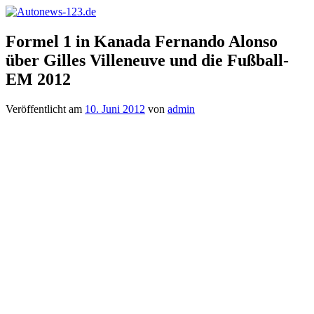
Zum
Inhalt
Autonews-
Autonews
springen
Formel 1 in Kanada Fernando Alonso
123.de
mit
über Gilles Villeneuve und die Fußball-
Charme
EM 2012
Veröffentlicht am
10. Juni 2012
von
admin