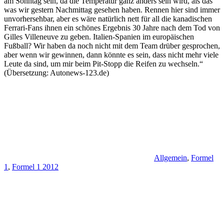
am Sonntag sein, da die Temperatur ganz anders sein wird, als das
was wir gestern Nachmittag gesehen haben. Rennen hier sind immer
unvorhersehbar, aber es wäre natürlich nett für all die kanadischen
Ferrari-Fans ihnen ein schönes Ergebnis 30 Jahre nach dem Tod von
Gilles Villeneuve zu geben. Italien-Spanien im europäischen
Fußball? Wir haben da noch nicht mit dem Team drüber gesprochen,
aber wenn wir gewinnen, dann könnte es sein, dass nicht mehr viele
Leute da sind, um mir beim Pit-Stopp die Reifen zu wechseln.“
(Übersetzung: Autonews-123.de)
Allgemein
,
Formel
1
,
Formel 1 2012