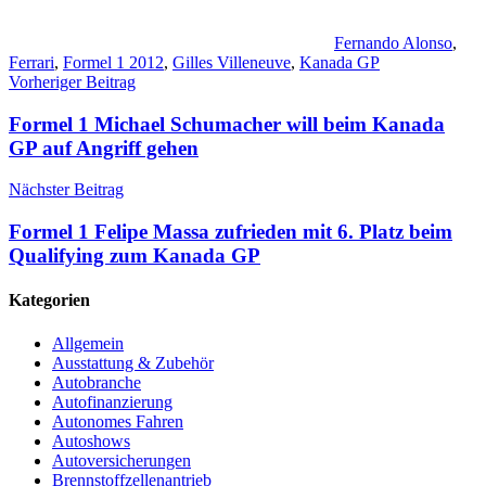
Fernando Alonso
,
Ferrari
,
Formel 1 2012
,
Gilles Villeneuve
,
Kanada GP
Beitragsnavigation
Vorheriger Beitrag
Formel 1 Michael Schumacher will beim Kanada
GP auf Angriff gehen
Nächster Beitrag
Formel 1 Felipe Massa zufrieden mit 6. Platz beim
Qualifying zum Kanada GP
Kategorien
Allgemein
Ausstattung & Zubehör
Autobranche
Autofinanzierung
Autonomes Fahren
Autoshows
Autoversicherungen
Brennstoffzellenantrieb