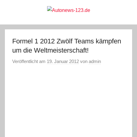
Zum
Inhalt
springen
Autonews-
Autonews
mit
Charme
123.de
Formel 1 2012 Zwölf Teams kämpfen
um die Weltmeisterschaft!
Veröffentlicht am
19. Januar 2012
von
admin