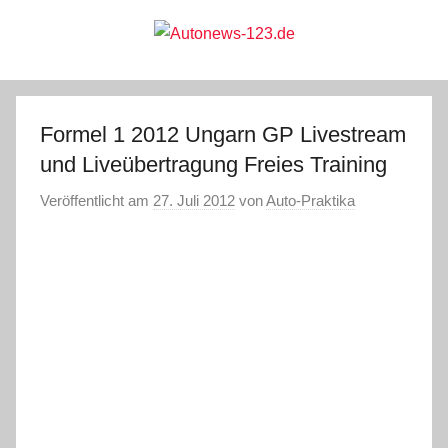
Zum
Inhalt
springen
Autonews-
Autonews
mit
Charme
123.de
Formel 1 2012 Ungarn GP Livestream
und Liveübertragung Freies Training
Veröffentlicht am
27. Juli 2012
von
Auto-Praktika