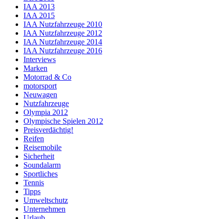
IAA 2013
IAA 2015
IAA Nutzfahrzeuge 2010
IAA Nutzfahrzeuge 2012
IAA Nutzfahrzeuge 2014
IAA Nutzfahrzeuge 2016
Interviews
Marken
Motorrad & Co
motorsport
Neuwagen
Nutzfahrzeuge
Olympia 2012
Olympische Spielen 2012
Preisverdächtig!
Reifen
Reisemobile
Sicherheit
Soundalarm
Sportliches
Tennis
Tipps
Umweltschutz
Unternehmen
Urlaub