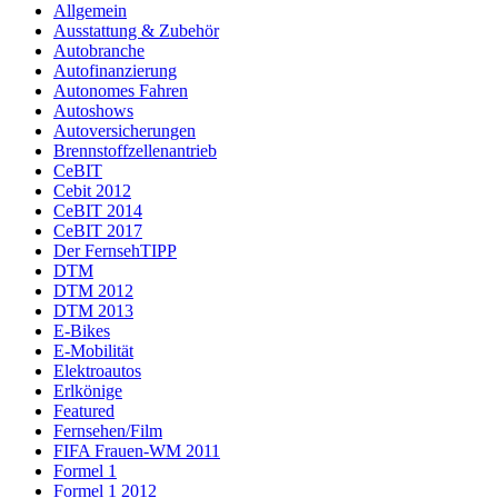
Allgemein
Ausstattung & Zubehör
Autobranche
Autofinanzierung
Autonomes Fahren
Autoshows
Autoversicherungen
Brennstoffzellenantrieb
CeBIT
Cebit 2012
CeBIT 2014
CeBIT 2017
Der FernsehTIPP
DTM
DTM 2012
DTM 2013
E-Bikes
E-Mobilität
Elektroautos
Erlkönige
Featured
Fernsehen/Film
FIFA Frauen-WM 2011
Formel 1
Formel 1 2012