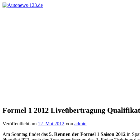
Zum
Inhalt
Autonews-
Autonews
springen
123.de
mit
Charme
Formel 1 2012 Liveübertragung Qualifika
Veröffentlicht am
12. Mai 2012
von
admin
Am Sonntag findet das
5. Rennen der Formel 1 Saison 2012
in Spa
überträgt RTL nach der Zusammenfassung des 3. Freien Trainings d