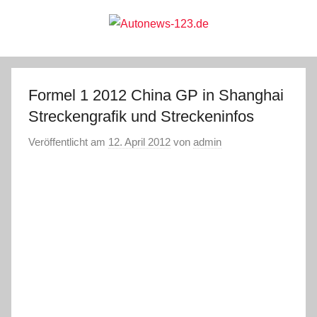
Zum
Inhalt
springen
Autonews-
Autonews
mit
Charme
123.de
Formel 1 2012 China GP in Shanghai
Streckengrafik und Streckeninfos
Veröffentlicht am
12. April 2012
von
admin