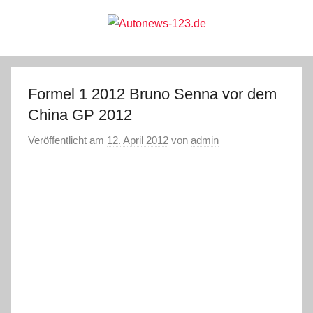
Zum
Inhalt
springen
Autonews-
Autonews
mit
Charme
123.de
Formel 1 2012 Bruno Senna vor dem
China GP 2012
Veröffentlicht am
12. April 2012
von
admin