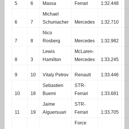
5
6
Massa
Ferrari
1:32.448
Michael
6
7
Schumacher
Mercedes
1:32.710
Nico
7
8
Rosberg
Mercedes
1:32.982
Lewis
McLaren-
8
3
Hamilton
Mercedes
1:33.245
9
10
Vitaly Petrov
Renault
1:33.446
Sebastien
STR-
10
18
Buemi
Ferrari
1:33.681
Jaime
STR-
11
19
Alguersuari
Ferrari
1:33.705
Force