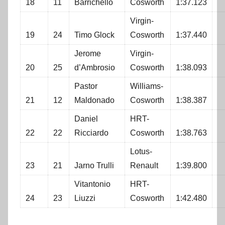
18
11
Barrichello
Cosworth
1:37.123
Virgin-
19
24
Timo Glock
Cosworth
1:37.440
Jerome
Virgin-
20
25
d’Ambrosio
Cosworth
1:38.093
Pastor
Williams-
21
12
Maldonado
Cosworth
1:38.387
Daniel
HRT-
22
22
Ricciardo
Cosworth
1:38.763
Lotus-
23
21
Jarno Trulli
Renault
1:39.800
Vitantonio
HRT-
24
23
Liuzzi
Cosworth
1:42.480