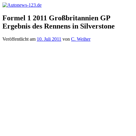
Zum
Inhalt
Autonews-
Autonews
springen
Formel 1 2011 Großbritannien GP
123.de
mit
Ergebnis des Rennens in Silverstone
Charme
Veröffentlicht am
10. Juli 2011
von
C. Weiher