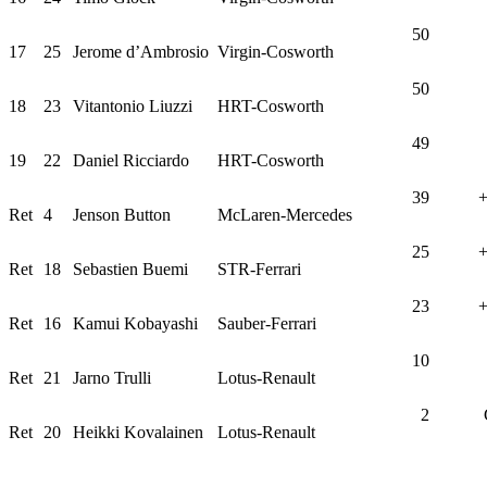
50
17
25
Jerome d’Ambrosio
Virgin-Cosworth
50
18
23
Vitantonio Liuzzi
HRT-Cosworth
49
19
22
Daniel Ricciardo
HRT-Cosworth
39
+
Ret
4
Jenson Button
McLaren-Mercedes
25
+
Ret
18
Sebastien Buemi
STR-Ferrari
23
+
Ret
16
Kamui Kobayashi
Sauber-Ferrari
10
Ret
21
Jarno Trulli
Lotus-Renault
2
Ret
20
Heikki Kovalainen
Lotus-Renault