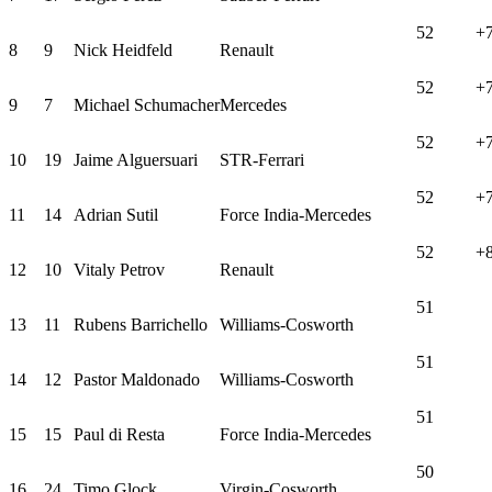
52
+7
8
9
Nick Heidfeld
Renault
52
+7
9
7
Michael Schumacher
Mercedes
52
+7
10
19
Jaime Alguersuari
STR-Ferrari
52
+7
11
14
Adrian Sutil
Force India-Mercedes
52
+8
12
10
Vitaly Petrov
Renault
51
13
11
Rubens Barrichello
Williams-Cosworth
51
14
12
Pastor Maldonado
Williams-Cosworth
51
15
15
Paul di Resta
Force India-Mercedes
50
16
24
Timo Glock
Virgin-Cosworth