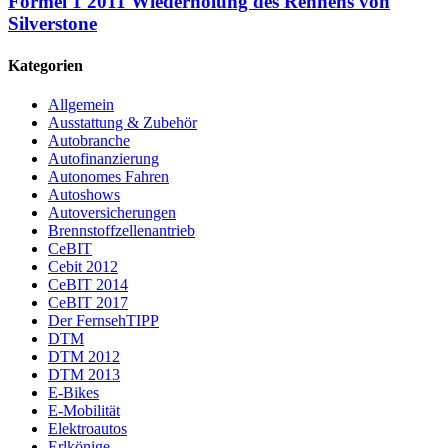
Formel 1 2011 Wiederholung des Rennens von
Silverstone
Kategorien
Allgemein
Ausstattung & Zubehör
Autobranche
Autofinanzierung
Autonomes Fahren
Autoshows
Autoversicherungen
Brennstoffzellenantrieb
CeBIT
Cebit 2012
CeBIT 2014
CeBIT 2017
Der FernsehTIPP
DTM
DTM 2012
DTM 2013
E-Bikes
E-Mobilität
Elektroautos
Erlkönige