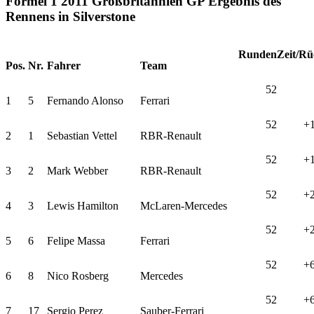
Formel 1 2011 Großbritannien GP Ergebnis des
Rennens in Silverstone
Runden
Zeit/Rü
Pos.
Nr.
Fahrer
Team
52
1
5
Fernando Alonso
Ferrari
52
+1
2
1
Sebastian Vettel
RBR-Renault
52
+1
3
2
Mark Webber
RBR-Renault
52
+2
4
3
Lewis Hamilton
McLaren-Mercedes
52
+2
5
6
Felipe Massa
Ferrari
52
+6
6
8
Nico Rosberg
Mercedes
52
+6
7
17
Sergio Perez
Sauber-Ferrari