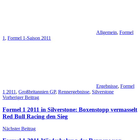
Allgemein
,
Formel
1
,
Formel 1-Saison 2011
Ergebnisse
,
Formel
1 2011
,
Großbritannien GP
,
Rennergebnisse
,
Silverstone
Beitragsnavigation
Vorheriger Beitrag
Formel 1 2011 in Silverstone: Boxenstopp vermasselt
Red Bull Racing den Sieg
Nächster Beitrag