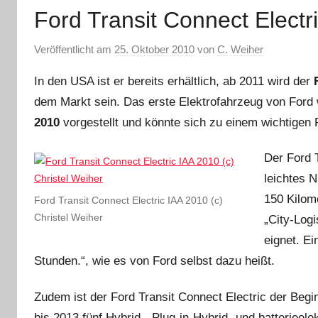
Ford Transit Connect Electr
Veröffentlicht am
25. Oktober 2010
von
C. Weiher
In den USA ist er bereits erhältlich, ab 2011 wird der
dem Markt sein. Das erste Elektrofahrzeug von For
2010
vorgestellt und könnte sich zu einem wichtigen
Der Ford T
leichtes 
150 Kilome
Ford Transit Connect Electric IAA 2010 (c)
Christel Weiher
„City-Log
eignet. E
Stunden.“, wie es von Ford selbst dazu heißt.
Zudem ist der Ford Transit Connect Electric der Begi
bis 2013 fünf Hybrid-, Plug-in-Hybrid- und batteriee