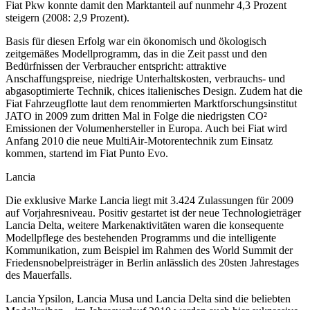
Fiat Pkw konnte damit den Marktanteil auf nunmehr 4,3 Prozent
steigern (2008: 2,9 Prozent).
Basis für diesen Erfolg war ein ökonomisch und ökologisch
zeitgemäßes Modellprogramm, das in die Zeit passt und den
Bedürfnissen der Verbraucher entspricht: attraktive
Anschaffungspreise, niedrige Unterhaltskosten, verbrauchs- und
abgasoptimierte Technik, chices italienisches Design. Zudem hat die
Fiat Fahrzeugflotte laut dem renommierten Marktforschungsinstitut
JATO in 2009 zum dritten Mal in Folge die niedrigsten CO²
Emissionen der Volumenhersteller in Europa. Auch bei Fiat wird
Anfang 2010 die neue MultiAir-Motorentechnik zum Einsatz
kommen, startend im Fiat Punto Evo.
Lancia
Die exklusive Marke Lancia liegt mit 3.424 Zulassungen für 2009
auf Vorjahresniveau. Positiv gestartet ist der neue Technologieträger
Lancia Delta, weitere Markenaktivitäten waren die konsequente
Modellpflege des bestehenden Programms und die intelligente
Kommunikation, zum Beispiel im Rahmen des World Summit der
Friedensnobelpreisträger in Berlin anlässlich des 20sten Jahrestages
des Mauerfalls.
Lancia Ypsilon, Lancia Musa und Lancia Delta sind die beliebten