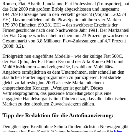
Romeo, Fiat, Abarth, Lancia und Fiat Professional (Transporter), hat
das Jahr 2009 mit großem Erfolg abgeschlossen und insgesamt
194.769 Fahrzeuge neu in den Verkehr gebracht (Vorjahr: 120.574
EH). Davon entfielen auf die Pkw-Sparte mit ihren vier Marken
179.370 Einheiten (99.281 EH) – das zweitbeste Ergebnis der
Firmengeschichte nach dem Nachwende-Jahr 1991. Der Marktanteil
der Fiat Gruppe wuchs dabei in einem um 23 Prozent gewachsenen
Gesamtmarkt von 3,8 Millionen Pkw-Zulassungen auf 4,7 Prozent
(2008: 3,2).
Erfolgreich neu eingeführte Modelle – wie der kultige Fiat 500C,
der Fiat Qubo, der Fiat Punto Evo und der Alfa Romeo MiTo mit
MultiAir-Motoren – und zeitgemäße, bezahlbare Mobilitäts-
Angebote ermöglichten es dem Unternehmen, sehr schnell an den
staatlichen Förderungsprogrammen zu partizipieren. Fiat startete
gleich zu Jahresbeginn 2009 als erste Marke mit einem
entsprechenden Konzept: „Weniger ist genial“. Dieses
Vertriebsprogramm, das passende Modellangebot plus eine
engagierte Handelsorganisation führten dazu, dass die italienischen
Marken zu den absoluten Zuwachssiegern zählen.
Tipp der Redaktion für die Autofinanzierung:
Den günstigen Kredit ohne Schufa für den nächsten Neuwagen gibt
es derzeit bei Bon-Kredit. Weitere Informationen finden Sie
hier…