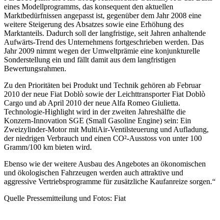
eines Modellprogramms, das konsequent den aktuellen
Marktbedürfnissen angepasst ist, gegenüber dem Jahr 2008 eine
weitere Steigerung des Absatzes sowie eine Erhöhung des
Marktanteils. Dadurch soll der langfristige, seit Jahren anhaltende
Aufwärts-Trend des Unternehmens fortgeschrieben werden. Das
Jahr 2009 nimmt wegen der Umweltprämie eine konjunkturelle
Sonderstellung ein und fällt damit aus dem langfristigen
Bewertungsrahmen.
Zu den Prioritäten bei Produkt und Technik gehören ab Februar
2010 der neue Fiat Doblò sowie der Leichttransporter Fiat Doblò
Cargo und ab April 2010 der neue Alfa Romeo Giulietta.
Technologie-Highlight wird in der zweiten Jahreshälfte die
Konzern-Innovation SGE (Small Gasoline Engine) sein: Ein
Zweizylinder-Motor mit MultiAir-Ventilsteuerung und Aufladung,
der niedrigen Verbrauch und einen CO²-Ausstoss von unter 100
Gramm/100 km bieten wird.
Ebenso wie der weitere Ausbau des Angebotes an ökonomischen
und ökologischen Fahrzeugen werden auch attraktive und
aggressive Vertriebsprogramme für zusätzliche Kaufanreize sorgen.“
Quelle Pressemitteilung und Fotos: Fiat