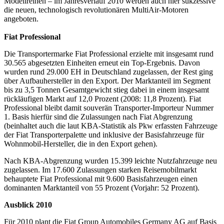
Modellreihen – im Jahresverlauf 2010 werden auch hier sukzessive
die neuen, technologisch revolutionären MultiAir-Motoren
angeboten.
Fiat Professional
Die Transportermarke Fiat Professional erzielte mit insgesamt rund
30.565 abgesetzten Einheiten erneut ein Top-Ergebnis. Davon
wurden rund 29.000 EH in Deutschland zugelassen, der Rest ging
über Aufbauhersteller in den Export. Der Marktanteil im Segment
bis zu 3,5 Tonnen Gesamtgewicht stieg dabei in einem insgesamt
rückläufigen Markt auf 12,0 Prozent (2008: 11,8 Prozent). Fiat
Professional bleibt damit souverän Transporter-Importeur Nummer
1. Basis hierfür sind die Zulassungen nach Fiat Abgrenzung
(beinhaltet auch die laut KBA-Statistik als Pkw erfassten Fahrzeuge
der Fiat Transporterpalette und inklusive der Basisfahrzeuge für
Wohnmobil-Hersteller, die in den Export gehen).
Nach KBA-Abgrenzung wurden 15.399 leichte Nutzfahrzeuge neu
zugelassen. Im 17.600 Zulassungen starken Reisemobilmarkt
behauptete Fiat Professional mit 9.600 Basisfahrzeugen einen
dominanten Marktanteil von 55 Prozent (Vorjahr: 52 Prozent).
Ausblick 2010
Für 2010 plant die Fiat Group Automobiles Germany AG auf Basis