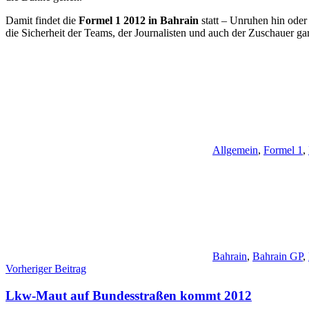
Damit findet die
Formel 1 2012 in Bahrain
statt – Unruhen hin oder
die Sicherheit der Teams, der Journalisten und auch der Zuschauer gara
Allgemein
,
Formel 1
,
Bahrain
,
Bahrain GP
,
Beitragsnavigation
Vorheriger Beitrag
Lkw-Maut auf Bundesstraßen kommt 2012