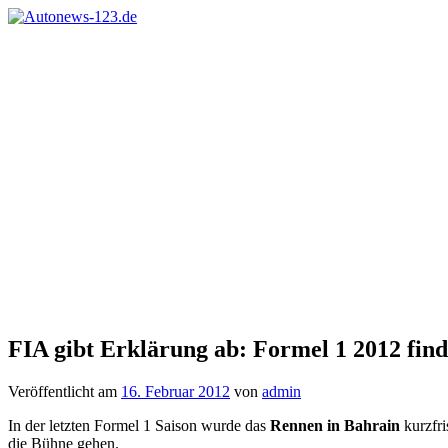
Zum
Inhalt
Autonews-
Autonews
springen
123.de
mit
Charme
FIA gibt Erklärung ab: Formel 1 2012 finde
Veröffentlicht am
16. Februar 2012
von
admin
In der letzten Formel 1 Saison wurde das
Rennen in Bahrain
kurzfri
die Bühne gehen.