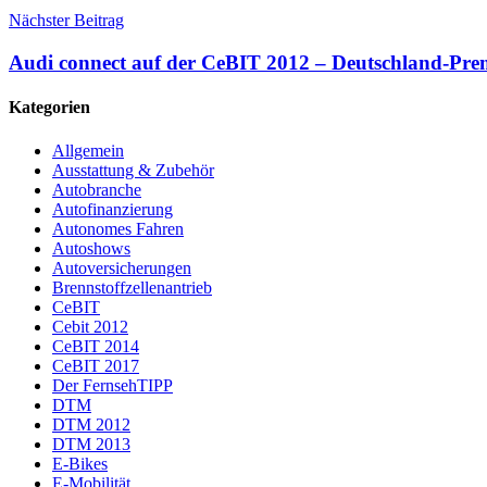
Nächster Beitrag
Audi connect auf der CeBIT 2012 – Deutschland-Pre
Kategorien
Allgemein
Ausstattung & Zubehör
Autobranche
Autofinanzierung
Autonomes Fahren
Autoshows
Autoversicherungen
Brennstoffzellenantrieb
CeBIT
Cebit 2012
CeBIT 2014
CeBIT 2017
Der FernsehTIPP
DTM
DTM 2012
DTM 2013
E-Bikes
E-Mobilität