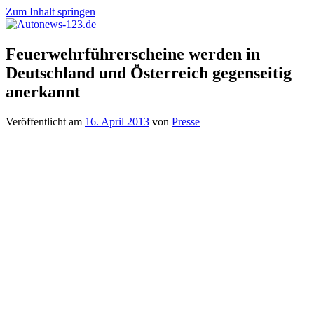
Zum Inhalt springen
Autonews-
Autonews
Feuerwehrführerscheine werden in
123.de
mit
Deutschland und Österreich gegenseitig
Charme
anerkannt
Veröffentlicht am
16. April 2013
von
Presse