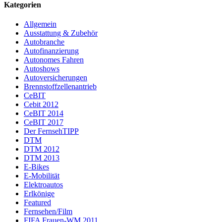
Kategorien
Allgemein
Ausstattung & Zubehör
Autobranche
Autofinanzierung
Autonomes Fahren
Autoshows
Autoversicherungen
Brennstoffzellenantrieb
CeBIT
Cebit 2012
CeBIT 2014
CeBIT 2017
Der FernsehTIPP
DTM
DTM 2012
DTM 2013
E-Bikes
E-Mobilität
Elektroautos
Erlkönige
Featured
Fernsehen/Film
FIFA Frauen-WM 2011