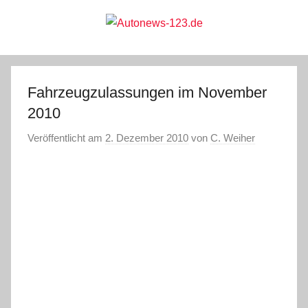
Zum
Inhalt
springen
Autonews-
Autonews
mit
Charme
123.de
Fahrzeugzulassungen im November
2010
Veröffentlicht am
2. Dezember 2010
von
C. Weiher