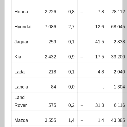
Honda
2 226
0,8
–
7,8
28 112
Hyundai
7 086
2,7
+
12,6
68 045
Jaguar
259
0,1
+
41,5
2 838
Kia
2 432
0,9
–
17,5
33 200
Lada
218
0,1
+
4,8
2 040
Lancia
84
0,0
.
1 304
Land
Rover
575
0,2
+
31,3
6 116
Mazda
3 555
1,4
+
1,4
43 385