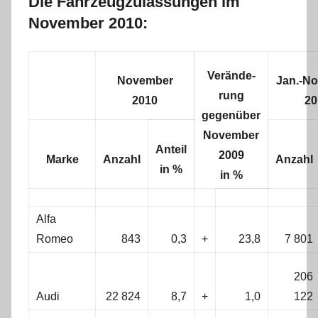
Die Fahrzeugzulassungen im
November 2010:
Verände-
November
Jan.-N
rung
2010
20
gegenüber
November
Anteil
2009
Marke
Anzahl
Anzahl
in %
in %
Alfa
Romeo
843
0,3
+
23,8
7 801
206
Audi
22 824
8,7
+
1,0
122