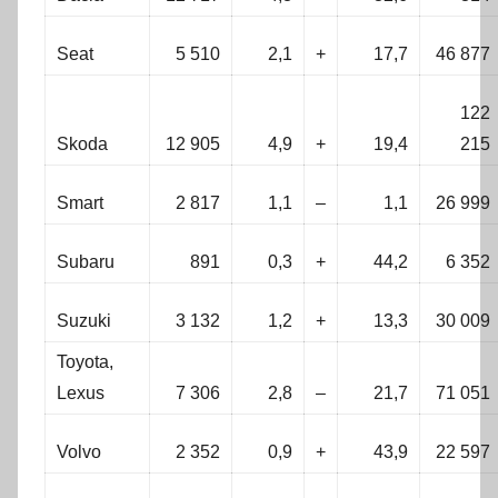
Seat
5 510
2,1
+
17,7
46 877
122
Skoda
12 905
4,9
+
19,4
215
Smart
2 817
1,1
–
1,1
26 999
Subaru
891
0,3
+
44,2
6 352
Suzuki
3 132
1,2
+
13,3
30 009
Toyota,
Lexus
7 306
2,8
–
21,7
71 051
Volvo
2 352
0,9
+
43,9
22 597