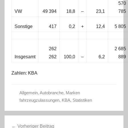
570
VW
49 394
18,8
–
23,1
785
Sonstige
417
0,2
+
12,4
5 805
262
2 685
Insgesamt
262
100,0
–
6,2
889
Zahlen: KBA
Allgemein
,
Autobranche
,
Marken
fahrzeugzulassungen
,
KBA
,
Statistiken
Beitragsnavigation
Vorheriger Beitrag