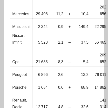
262
Mercedes
29 408
11,2
+
10,4
656
Mitsubishi
2 344
0,9
+
149,4
22 295
Nissan,
Infiniti
5 523
2,1
–
37,5
56 465
209
Opel
21 683
8,3
–
5,4
652
Peugeot
6 896
2,6
–
13,2
79 011
Porsche
1 684
0,6
+
68,9
14 862
Renault,
141
Dacia
12 717
4,8
–
32,6
314