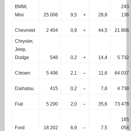
BMW,
243
Mini
25 006
9,5
+
28,8
136
Chevrolet
2 404
0,9
+
44,5
21 806
Chrysler,
Jeep,
Dodge
548
0,2
+
14,4
5 732
Citroen
5 406
2,1
–
11,6
64 037
Daihatsu
415
0,2
–
7,6
4 738
Fiat
5 200
2,0
–
35,6
73 478
185
Ford
18 202
6,9
–
7,5
054