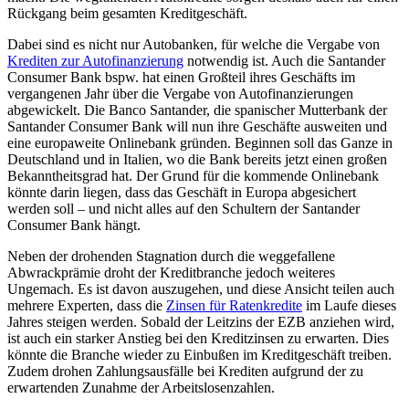
Rückgang beim gesamten Kreditgeschäft.
Dabei sind es nicht nur Autobanken, für welche die Vergabe von
Krediten zur Autofinanzierung
notwendig ist. Auch die Santander
Consumer Bank bspw. hat einen Großteil ihres Geschäfts im
vergangenen Jahr über die Vergabe von Autofinanzierungen
abgewickelt. Die Banco Santander, die spanischer Mutterbank der
Santander Consumer Bank will nun ihre Geschäfte ausweiten und
eine europaweite Onlinebank gründen. Beginnen soll das Ganze in
Deutschland und in Italien, wo die Bank bereits jetzt einen großen
Bekanntheitsgrad hat. Der Grund für die kommende Onlinebank
könnte darin liegen, dass das Geschäft in Europa abgesichert
werden soll – und nicht alles auf den Schultern der Santander
Consumer Bank hängt.
Neben der drohenden Stagnation durch die weggefallene
Abwrackprämie droht der Kreditbranche jedoch weiteres
Ungemach. Es ist davon auszugehen, und diese Ansicht teilen auch
mehrere Experten, dass die
Zinsen für Ratenkredite
im Laufe dieses
Jahres steigen werden. Sobald der Leitzins der EZB anziehen wird,
ist auch ein starker Anstieg bei den Kreditzinsen zu erwarten. Dies
könnte die Branche wieder zu Einbußen im Kreditgeschäft treiben.
Zudem drohen Zahlungsausfälle bei Krediten aufgrund der zu
erwartenden Zunahme der Arbeitslosenzahlen.