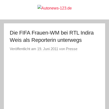
Zum
Inhalt
springen
Autonews-
Autonews
mit
Charme
123.de
Die FIFA Frauen-WM bei RTL Indira
Weis als Reporterin unterwegs
Veröffentlicht am
19. Juni 2011
von
Presse