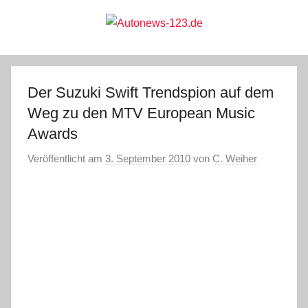
Zum
Inhalt
springen
Autonews-
Autonews
mit
Charme
123.de
Der Suzuki Swift Trendspion auf dem
Weg zu den MTV European Music
Awards
Veröffentlicht am
3. September 2010
von
C. Weiher