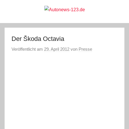
Zum
Inhalt
springen
Autonews-
Autonews
mit
Charme
123.de
Der Škoda Octavia
Veröffentlicht am
29. April 2012
von
Presse