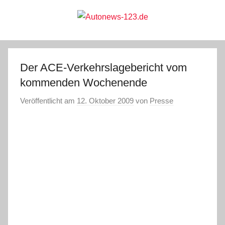
Zum
Inhalt
springen
Autonews-
Autonews
mit
Charme
123.de
Der ACE-Verkehrslagebericht vom
kommenden Wochenende
Veröffentlicht am
12. Oktober 2009
von
Presse