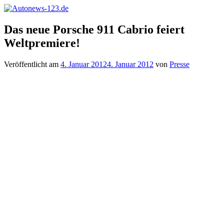
Zum
Inhalt
Autonews-
Autonews
springen
Das neue Porsche 911 Cabrio feiert
123.de
mit
Weltpremiere!
Charme
Veröffentlicht am
4. Januar 2012
4. Januar 2012
von
Presse