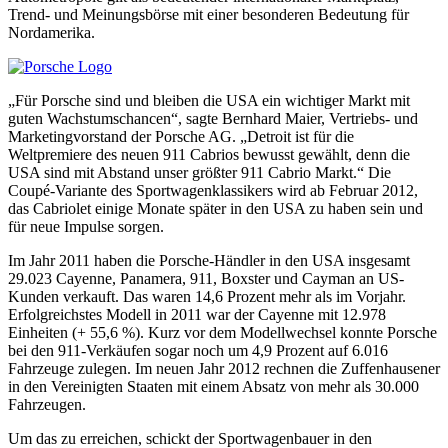
Trend- und Meinungsbörse mit einer besonderen Bedeutung für
Nordamerika.
„Für Porsche sind und bleiben die USA ein wichtiger Markt mit
guten Wachstumschancen“, sagte Bernhard Maier, Vertriebs- und
Marketingvorstand der Porsche AG. „Detroit ist für die
Weltpremiere des neuen 911 Cabrios bewusst gewählt, denn die
USA sind mit Abstand unser größter 911 Cabrio Markt.“ Die
Coupé-Variante des Sportwagenklassikers wird ab Februar 2012,
das Cabriolet einige Monate später in den USA zu haben sein und
für neue Impulse sorgen.
Im Jahr 2011 haben die Porsche-Händler in den USA insgesamt
29.023 Cayenne, Panamera, 911, Boxster und Cayman an US-
Kunden verkauft. Das waren 14,6 Prozent mehr als im Vorjahr.
Erfolgreichstes Modell in 2011 war der Cayenne mit 12.978
Einheiten (+ 55,6 %). Kurz vor dem Modellwechsel konnte Porsche
bei den 911-Verkäufen sogar noch um 4,9 Prozent auf 6.016
Fahrzeuge zulegen. Im neuen Jahr 2012 rechnen die Zuffenhausener
in den Vereinigten Staaten mit einem Absatz von mehr als 30.000
Fahrzeugen.
Um das zu erreichen, schickt der Sportwagenbauer in den