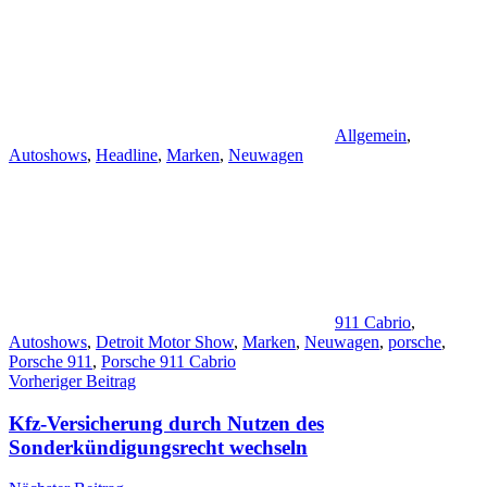
Allgemein
,
Autoshows
,
Headline
,
Marken
,
Neuwagen
911 Cabrio
,
Autoshows
,
Detroit Motor Show
,
Marken
,
Neuwagen
,
porsche
,
Porsche 911
,
Porsche 911 Cabrio
Beitragsnavigation
Vorheriger Beitrag
Kfz-Versicherung durch Nutzen des
Sonderkündigungsrecht wechseln