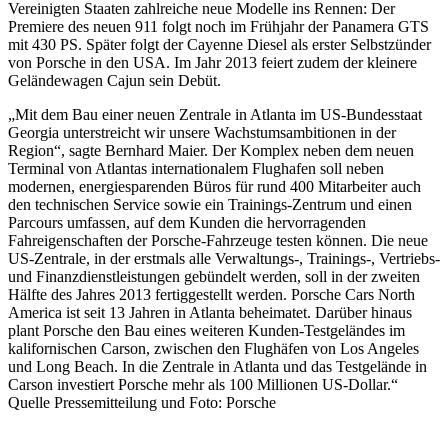
Vereinigten Staaten zahlreiche neue Modelle ins Rennen: Der
Premiere des neuen 911 folgt noch im Frühjahr der Panamera GTS
mit 430 PS. Später folgt der Cayenne Diesel als erster Selbstzünder
von Porsche in den USA. Im Jahr 2013 feiert zudem der kleinere
Geländewagen Cajun sein Debüt.
„Mit dem Bau einer neuen Zentrale in Atlanta im US-Bundesstaat
Georgia unterstreicht wir unsere Wachstumsambitionen in der
Region“, sagte Bernhard Maier. Der Komplex neben dem neuen
Terminal von Atlantas internationalem Flughafen soll neben
modernen, energiesparenden Büros für rund 400 Mitarbeiter auch
den technischen Service sowie ein Trainings-Zentrum und einen
Parcours umfassen, auf dem Kunden die hervorragenden
Fahreigenschaften der Porsche-Fahrzeuge testen können. Die neue
US-Zentrale, in der erstmals alle Verwaltungs-, Trainings-, Vertriebs-
und Finanzdienstleistungen gebündelt werden, soll in der zweiten
Hälfte des Jahres 2013 fertiggestellt werden. Porsche Cars North
America ist seit 13 Jahren in Atlanta beheimatet. Darüber hinaus
plant Porsche den Bau eines weiteren Kunden-Testgeländes im
kalifornischen Carson, zwischen den Flughäfen von Los Angeles
und Long Beach. In die Zentrale in Atlanta und das Testgelände in
Carson investiert Porsche mehr als 100 Millionen US-Dollar.“
Quelle Pressemitteilung und Foto: Porsche