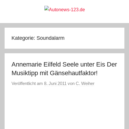
Zum
Inhalt
springen
Autonews-
Autonews
mit
Charme
123.de
Kategorie:
Soundalarm
Annemarie Eilfeld Seele unter Eis Der
Musiktipp mit Gänsehautfaktor!
Veröffentlicht am
8. Juni 2011
von
C. Weiher