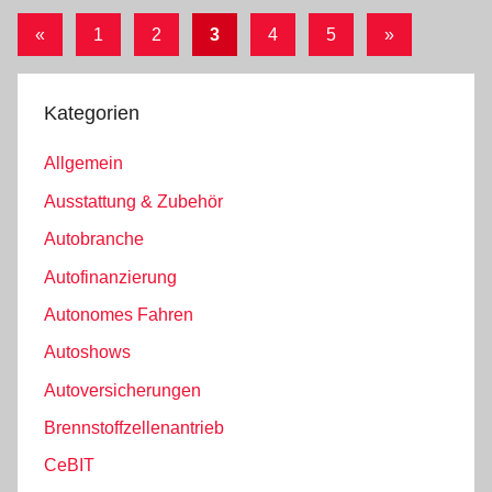
Seitennummerierung
Vorherige
Nächste
«
1
2
3
4
5
»
Beiträge
Beiträge
der
Beiträge
Kategorien
Allgemein
Ausstattung & Zubehör
Autobranche
Autofinanzierung
Autonomes Fahren
Autoshows
Autoversicherungen
Brennstoffzellenantrieb
CeBIT