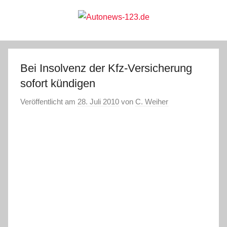
Zum
Inhalt
springen
Autonews-
Autonews
mit
Charme
123.de
Bei Insolvenz der Kfz-Versicherung
sofort kündigen
Veröffentlicht am
28. Juli 2010
von
C. Weiher