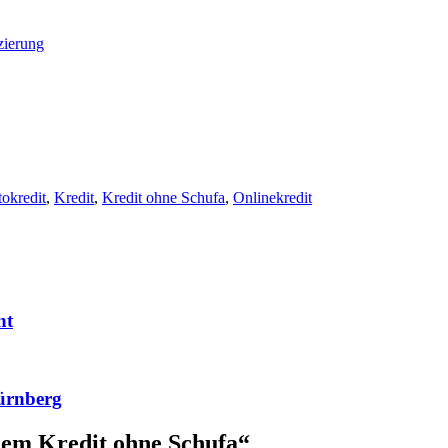
zierung
okredit
,
Kredit
,
Kredit ohne Schufa
,
Onlinekredit
nt
Nürnberg
nem Kredit ohne Schufa
“