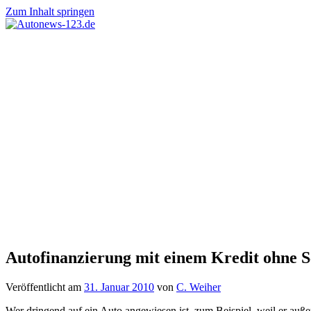
Zum Inhalt springen
Autonews-
Autonews
123.de
mit
Charme
Autofinanzierung mit einem Kredit ohne 
Veröffentlicht am
31. Januar 2010
von
C. Weiher
Wer dringend auf ein Auto angewiesen ist, zum Beispiel, weil er auße