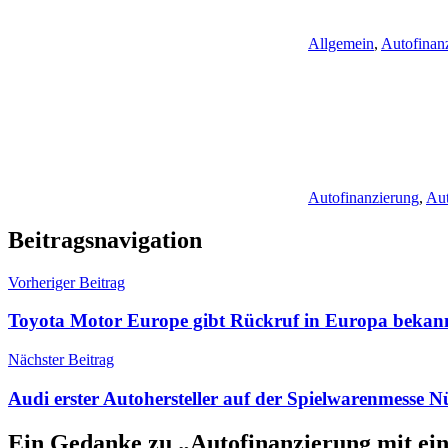
Allgemein
,
Autofinan
Autofinanzierung
,
Aut
Beitragsnavigation
Vorheriger Beitrag
Toyota Motor Europe gibt Rückruf in Europa bekan
Nächster Beitrag
Audi erster Autohersteller auf der Spielwarenmesse 
Ein Gedanke zu „
Autofinanzierung mit ei