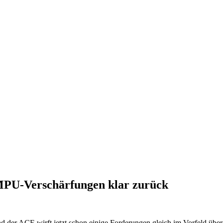
MPU-Verschärfungen klar zurück
d der ACE wirft jetzt schon einige Forderungen gleich im Vorfeld übe