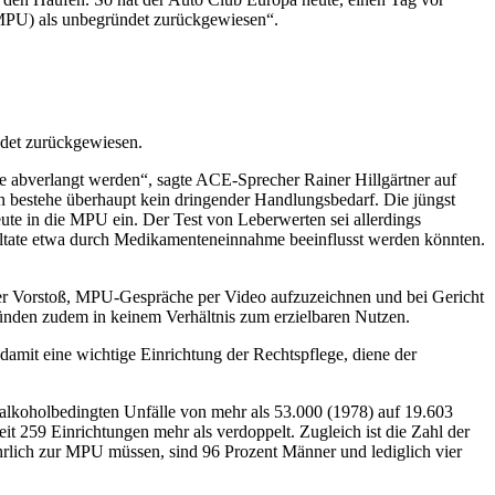
(MPU) als unbegründet zurückgewiesen“.
det zurückgewiesen.
se abverlangt werden“, sagte ACE-Sprecher Rainer Hillgärtner auf
ern bestehe überhaupt kein dringender Handlungsbedarf. Die jüngst
ute in die MPU ein. Der Test von Leberwerten sei allerdings
Resultate etwa durch Medikamenteneinnahme beeinflusst werden könnten.
er Vorstoß, MPU-Gespräche per Video aufzuzeichnen und bei Gericht
nden zudem in keinem Verhältnis zum erzielbaren Nutzen.
damit eine wichtige Einrichtung der Rechtspflege, diene der
 alkoholbedingten Unfälle von mehr als 53.000 (1978) auf 19.603
it 259 Einrichtungen mehr als verdoppelt. Zugleich ist die Zahl der
hrlich zur MPU müssen, sind 96 Prozent Männer und lediglich vier