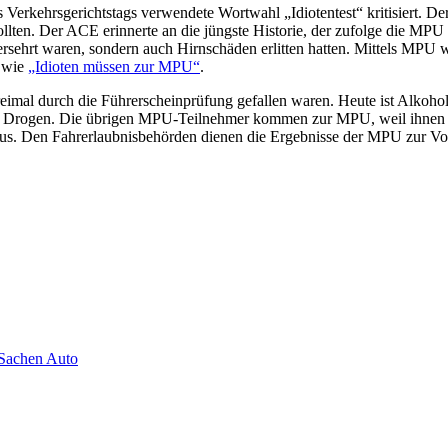
 Verkehrsgerichtstags verwendete Wortwahl „Idiotentest“ kritisiert. Der
wollten. Der ACE erinnerte an die jüngste Historie, der zufolge die MP
 versehrt waren, sondern auch Hirnschäden erlitten hatten. Mittels M
 wie
„Idioten müssen zur MPU“
.
eimal durch die Führerscheinprüfung gefallen waren. Heute ist Alkoho
f Drogen. Die übrigen MPU-Teilnehmer kommen zur MPU, weil ihnen 18
us. Den Fahrerlaubnisbehörden dienen die Ergebnisse der MPU zur Vor
 Sachen Auto