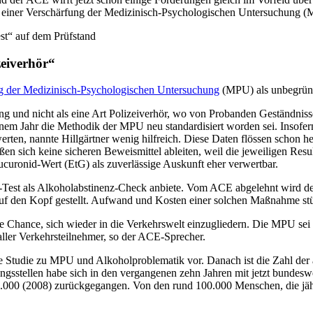
ch einer Verschärfung der Medizinisch-Psychologischen Untersuchung 
est“ auf dem Prüfstand
zeiverhör“
g der Medizinisch-Psychologischen Untersuchung
(MPU) als unbegrün
ng und nicht als eine Art Polizeiverhör, wo von Probanden Geständnis
 einem Jahr die Methodik der MPU neu standardisiert worden sei. Insof
ten, nannte Hillgärtner wenig hilfreich. Diese Daten flössen schon he
ießen sich keine sicheren Beweismittel ableiten, weil die jeweiligen 
uronid-Wert (EtG) als zuverlässige Auskunft eher verwertbar.
Test als Alkoholabstinenz-Check anbiete. Vom ACE abgelehnt wird d
 den Kopf gestellt. Aufwand und Kosten einer solchen Maßnahme stü
e Chance, sich wieder in die Verkehrswelt einzugliedern. Die MPU sei 
aller Verkehrsteilnehmer, so der ACE-Sprecher.
ge Studie zu MPU und Alkoholproblematik vor. Danach ist die Zahl der
gsstellen habe sich in den vergangenen zehn Jahren mit jetzt bundeswe
190.000 (2008) zurückgegangen. Von den rund 100.000 Menschen, die jä