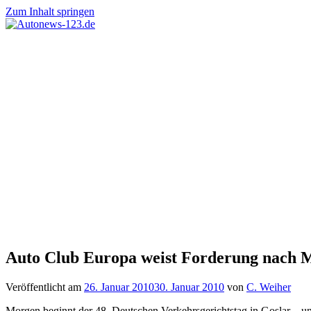
Zum Inhalt springen
Autonews-
Autonews
123.de
mit
Charme
Auto Club Europa weist Forderung nach 
Veröffentlicht am
26. Januar 2010
30. Januar 2010
von
C. Weiher
Morgen beginnt der 48. Deutschen Verkehrsgerichtstag in Goslar – un