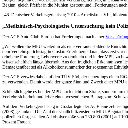
Beginn, gleich Pfeffer in die Mühlen gestreut und „Forderungen na
„48. Deutscher Verkehrsgerichtstag 2010 – Arbeitskreis VI: „Idiotent
„Medizinisch-Psychologische Untersuchung kein Poli
Der ACE Auto Club Europa hat Forderungen nach einer
Verschärfun
„Wir wollen die MPU weiterhin als eine vertrauensbildende Einrichtu
dem Verkehrsgerichtstag in Goslar. Er erinnerte daran, dass erst vor
erhobene Forderung, Leberwerte zu ermitteln und in der MPU zu bewer
wissenschaftlich längst überholt. Aus den fraglichen Erkenntnissen l
Demgegenüber sei als Alkoholkonsummarker der sogenannte Ethylgluc
Der ACE verwies dabei auf den TÜV Süd, der neuerdings einen EtG-
zu verwenden. Damit werde der ganze Sinn und Zweck einer MPU auf
Schließlich gehe es bei der MPU auch nicht um Strafe, sondern um di
Verkehrssicherheit und leiste einen wesentlichen Beitrag zum Schutz 
Auf dem Verkehrsgerichtstag in Goslar legte der ACE eine zehnseiti
(2008) gesunken. Die Zahl der staatlich lizensierten MPU-Begutachtun
polizeilich festgestellten Alkoholverstöße von 230.800 (2001) auf 
Prozent Frauen.