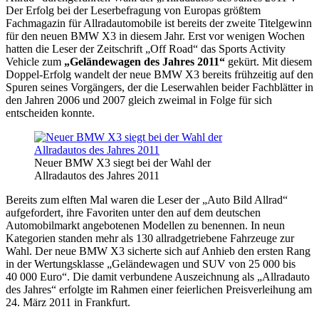
Der Erfolg bei der Leserbefragung von Europas größtem
Fachmagazin für Allradautomobile ist bereits der zweite Titelgewinn
für den neuen BMW X3 in diesem Jahr. Erst vor wenigen Wochen
hatten die Leser der Zeitschrift „Off Road“ das Sports Activity
Vehicle zum
„Geländewagen des Jahres 2011“
gekürt. Mit diesem
Doppel-Erfolg wandelt der neue BMW X3 bereits frühzeitig auf den
Spuren seines Vorgängers, der die Leserwahlen beider Fachblätter in
den Jahren 2006 und 2007 gleich zweimal in Folge für sich
entscheiden konnte.
Neuer BMW X3 siegt bei der Wahl der
Allradautos des Jahres 2011
Bereits zum elften Mal waren die Leser der „Auto Bild Allrad“
aufgefordert, ihre Favoriten unter den auf dem deutschen
Automobilmarkt angebotenen Modellen zu benennen. In neun
Kategorien standen mehr als 130 allradgetriebene Fahrzeuge zur
Wahl. Der neue BMW X3 sicherte sich auf Anhieb den ersten Rang
in der Wertungsklasse „Geländewagen und SUV von 25 000 bis
40 000 Euro“. Die damit verbundene Auszeichnung als „Allradauto
des Jahres“ erfolgte im Rahmen einer feierlichen Preisverleihung am
24. März 2011 in Frankfurt.