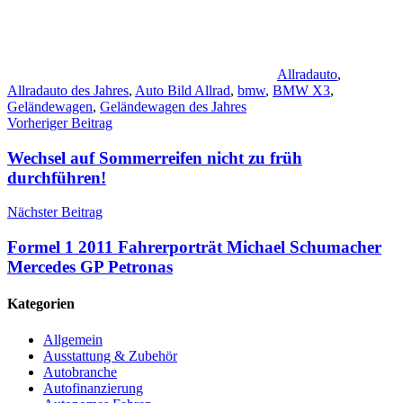
Allradauto
,
Allradauto des Jahres
,
Auto Bild Allrad
,
bmw
,
BMW X3
,
Geländewagen
,
Geländewagen des Jahres
Beitragsnavigation
Vorheriger Beitrag
Wechsel auf Sommerreifen nicht zu früh
durchführen!
Nächster Beitrag
Formel 1 2011 Fahrerporträt Michael Schumacher
Mercedes GP Petronas
Kategorien
Allgemein
Ausstattung & Zubehör
Autobranche
Autofinanzierung