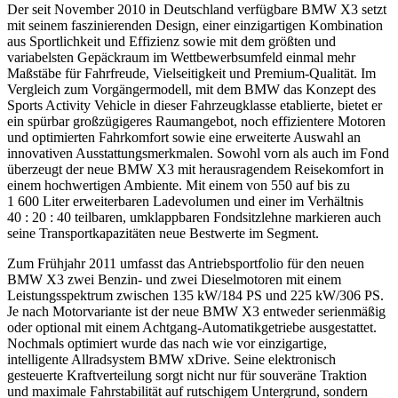
Der seit November 2010 in Deutschland verfügbare BMW X3 setzt
mit seinem faszinierenden Design, einer einzigartigen Kombination
aus Sportlichkeit und Effizienz sowie mit dem größten und
variabelsten Gepäckraum im Wettbewerbsumfeld einmal mehr
Maßstäbe für Fahrfreude, Vielseitigkeit und Premium-Qualität. Im
Vergleich zum Vorgängermodell, mit dem BMW das Konzept des
Sports Activity Vehicle in dieser Fahrzeugklasse etablierte, bietet er
ein spürbar großzügigeres Raumangebot, noch effizientere Motoren
und optimierten Fahrkomfort sowie eine erweiterte Auswahl an
innovativen Ausstattungsmerkmalen. Sowohl vorn als auch im Fond
überzeugt der neue BMW X3 mit herausragendem Reisekomfort in
einem hochwertigen Ambiente. Mit einem von 550 auf bis zu
1 600 Liter erweiterbaren Ladevolumen und einer im Verhältnis
40 : 20 : 40 teilbaren, umklappbaren Fondsitzlehne markieren auch
seine Transportkapazitäten neue Bestwerte im Segment.
Zum Frühjahr 2011 umfasst das Antriebsportfolio für den neuen
BMW X3 zwei Benzin- und zwei Dieselmotoren mit einem
Leistungsspektrum zwischen 135 kW/184 PS und 225 kW/306 PS.
Je nach Motorvariante ist der neue BMW X3 entweder serienmäßig
oder optional mit einem Achtgang-Automatikgetriebe ausgestattet.
Nochmals optimiert wurde das nach wie vor einzigartige,
intelligente Allradsystem BMW xDrive. Seine elektronisch
gesteuerte Kraftverteilung sorgt nicht nur für souveräne Traktion
und maximale Fahrstabilität auf rutschigem Untergrund, sondern