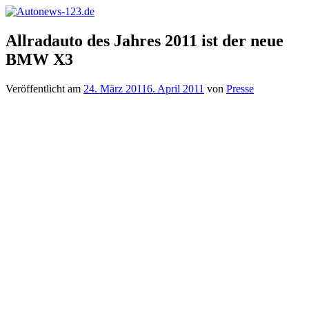
Zum
Inhalt
Autonews-
Autonews
springen
Allradauto des Jahres 2011 ist der neue
123.de
mit
BMW X3
Charme
Veröffentlicht am
24. März 2011
6. April 2011
von
Presse