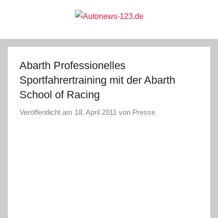
Zum
Inhalt
springen
Autonews-
Autonews
mit
Charme
123.de
Abarth Professionelles
Sportfahrertraining mit der Abarth
School of Racing
Veröffentlicht am
18. April 2011
von
Presse