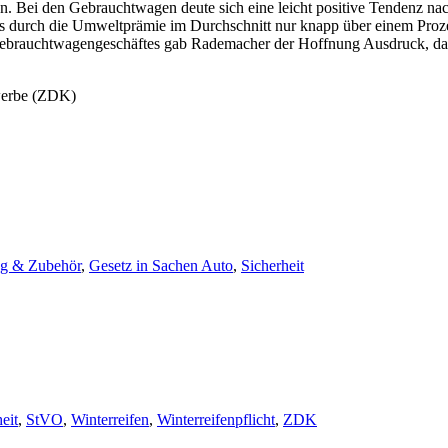
en. Bei den Gebrauchtwagen deute sich eine leicht positive Tendenz nac
ubs durch die Umweltprämie im Durchschnitt nur knapp über einem Proze
ebrauchtwagengeschäftes gab Rademacher der Hoffnung Ausdruck, dass
ewerbe (ZDK)
ng & Zubehör
,
Gesetz in Sachen Auto
,
Sicherheit
eit
,
StVO
,
Winterreifen
,
Winterreifenpflicht
,
ZDK