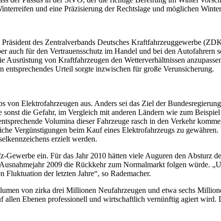
nterreifen und eine Präzisierung der Rechtslage und möglichen Winterr
er, Präsident des Zentralverbands Deutsches Kraftfahrzeuggewerbe (ZDK
aber auch für den Vertrauensschutz im Handel und bei den Autofahrern se
die Ausrüstung von Kraftfahrzeugen den Wetterverhältnissen anzupassen
n entsprechendes Urteil sorgte inzwischen für große Verunsicherung.
 von Elektrofahrzeugen aus. Anders sei das Ziel der Bundesregierung,
sonst die Gefahr, im Vergleich mit anderen Ländern wie zum Beispiel F
ass entsprechende Volumina dieser Fahrzeuge rasch in den Verkehr kom
liche Vergünstigungen beim Kauf eines Elektrofahrzeugs zu gewähren. W
elkennzeichens erzielt werden.
Kfz-Gewerbe ein. Für das Jahr 2010 hätten viele Auguren den Absturz 
m Ausnahmejahr 2009 die Rückkehr zum Normalmarkt folgen würde. „Uns
n Fluktuation der letzten Jahre“, so Rademacher.
olumen von zirka drei Millionen Neufahrzeugen und etwa sechs Million
en Ebenen professionell und wirtschaftlich vernünftig agiert wird. Da