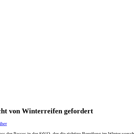
icht von Winterreifen gefordert
iher
dass der Passus in der StVO, der die richtige Bereifung im Winter vorsch