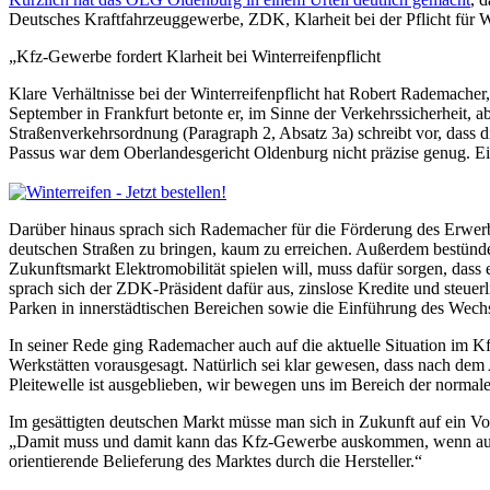
Deutsches Kraftfahrzeuggewerbe, ZDK, Klarheit bei der Pflicht für Wi
„Kfz-Gewerbe fordert Klarheit bei Winterreifenpflicht
Klare Verhältnisse bei der Winterreifenpflicht hat Robert Rademach
September in Frankfurt betonte er, im Sinne der Verkehrssicherheit, 
Straßenverkehrsordnung (Paragraph 2, Absatz 3a) schreibt vor, dass 
Passus war dem Oberlandesgericht Oldenburg nicht präzise genug. Ei
Darüber hinaus sprach sich Rademacher für die Förderung des Erwerbs
deutschen Straßen zu bringen, kaum zu erreichen. Außerdem bestünde 
Zukunftsmarkt Elektromobilität spielen will, muss dafür sorgen, d
sprach sich der ZDK-Präsident dafür aus, zinslose Kredite und steuer
Parken in innerstädtischen Bereichen sowie die Einführung des Wechs
In seiner Rede ging Rademacher auch auf die aktuelle Situation im 
Werkstätten vorausgesagt. Natürlich sei klar gewesen, dass nach de
Pleitewelle ist ausgeblieben, wir bewegen uns im Bereich der normale
Im gesättigten deutschen Markt müsse man sich in Zukunft auf ein V
„Damit muss und damit kann das Kfz-Gewerbe auskommen, wenn auf all
orientierende Belieferung des Marktes durch die Hersteller.“