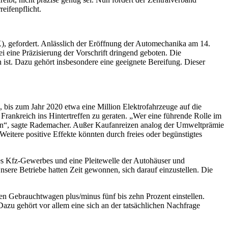
eifenpflicht.
), gefordert. Anlässlich der Eröffnung der Automechanika am 14.
i eine Präzisierung der Vorschrift dringend geboten. Die
 ist. Dazu gehört insbesondere eine geeignete Bereifung. Dieser
 bis zum Jahr 2020 etwa eine Million Elektrofahrzeuge auf die
rankreich ins Hintertreffen zu geraten. „Wer eine führende Rolle im
men“, sagte Rademacher. Außer Kaufanreizen analog der Umweltprämie
eitere positive Effekte könnten durch freies oder begünstigtes
des Kfz-Gewerbes und eine Pleitewelle der Autohäuser und
ere Betriebe hatten Zeit gewonnen, sich darauf einzustellen. Die
en Gebrauchtwagen plus/minus fünf bis zehn Prozent einstellen.
zu gehört vor allem eine sich an der tatsächlichen Nachfrage