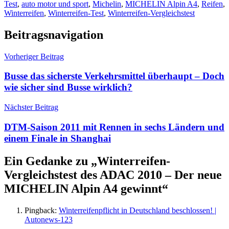
Test
,
auto motor und sport
,
Michelin
,
MICHELIN Alpin A4
,
Reifen
,
Winterreifen
,
Winterreifen-Test
,
Winterreifen-Vergleichstest
Beitragsnavigation
Vorheriger Beitrag
Busse das sicherste Verkehrsmittel überhaupt – Doch
wie sicher sind Busse wirklich?
Nächster Beitrag
DTM-Saison 2011 mit Rennen in sechs Ländern und
einem Finale in Shanghai
Ein Gedanke zu „
Winterreifen-
Vergleichstest des ADAC 2010 – Der neue
MICHELIN Alpin A4 gewinnt
“
Pingback:
Winterreifenpflicht in Deutschland beschlossen! |
Autonews-123