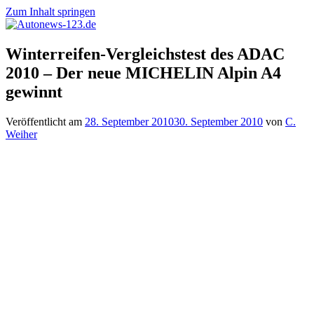
Zum Inhalt springen
Autonews-
Autonews
Winterreifen-Vergleichstest des ADAC
123.de
mit
2010 – Der neue MICHELIN Alpin A4
Charme
gewinnt
Veröffentlicht am
28. September 2010
30. September 2010
von
C.
Weiher