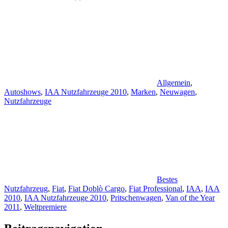
Allgemein
,
Autoshows
,
IAA Nutzfahrzeuge 2010
,
Marken
,
Neuwagen
,
Nutzfahrzeuge
Bestes
Nutzfahrzeug
,
Fiat
,
Fiat Doblò Cargo
,
Fiat Professional
,
IAA
,
IAA
2010
,
IAA Nutzfahrzeuge 2010
,
Pritschenwagen
,
Van of the Year
2011
,
Weltpremiere