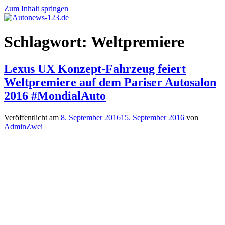
Zum Inhalt springen
Autonews-
Autonews
Schlagwort:
Weltpremiere
123.de
mit
Charme
Lexus UX Konzept-Fahrzeug feiert
Weltpremiere auf dem Pariser Autosalon
2016 #MondialAuto
Veröffentlicht am
8. September 2016
15. September 2016
von
AdminZwei