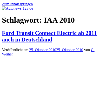
Zum Inhalt springen
Autonews-
Autonews
Schlagwort:
IAA 2010
123.de
mit
Charme
Ford Transit Connect Electric ab 2011
auch in Deutschland
Veröffentlicht am
25. Oktober 2010
25. Oktober 2010
von
C.
Weiher