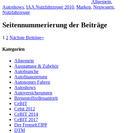
Allgemein
,
Autoshows
,
IAA Nutzfahrzeuge 2010
,
Marken
,
Neuwagen
,
Nutzfahrzeuge
Seitennummerierung der Beiträge
1
2
Nächste Beiträge
»
Kategorien
Allgemein
Ausstattung & Zubehör
Autobranche
Autofinanzierung
Autonomes Fahren
Autoshows
Autoversicherungen
Brennstoffzellenantrieb
CeBIT
Cebit 2012
CeBIT 2014
CeBIT 2017
Der FernsehTIPP
DTM