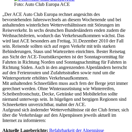
Foto: Auto Club Europa ACE
„Der ACE Auto Club Europa rechnet angesichts des
bevorstehenden Jahreswechsels an diesem Wochenende und bei
anhaltenden winterlichen Wetterverhältnissen mit Störungen im
Reiseverkehr. In sechs deutschen Bundesländern enden zudem die
Weihnachtsferien, wodurch das Verkehrsaufkommen wächst. Das
wird laut ACE besonders am Freitag, 31.Dezember 2010 der Fall
sein. Reisende sollten sich auf regen Verkehr mit teils starken
Behinderungen, Staus und Wartezeiten einrichten. Bester Reisetag
aus Sicht der ACE-Touristikexperten ist der Sonntagvormittag für
Fahrten in Richtung Norden und Sonntagnachmittag für Fahrten in
Richtung Süden. Auch in den angrenzenden Alpenländern herrscht
auf den Ferienrouten und Zufahrtsstraßen sowie rund um die
Wintersportorte erhöhtes Verkehrsaufkommen.
Mit anhaltenden Schneefällen muss auch fern der Berge jetzt immer
gerechnet werden. Ohne Winterausrüstung wie Winterreifen,
Scheibenfrostschutz, Decke, Getränke und Mobiltelefon sollte
niemand unterwegs sein. In hügeligen und bergigen Regionen sind
Schneeketten unverzichtbar, mahnt der ACE.
Aufgrund sich ändernder Wetterverhältnisse rät der Club ferner, sich
über die Verkehrslage auf den Alpenpässen jeweils aktuell im
Internet zu informieren:
Aktuelle Lageberichte:
Befahrbarkeit der Alpenpässe