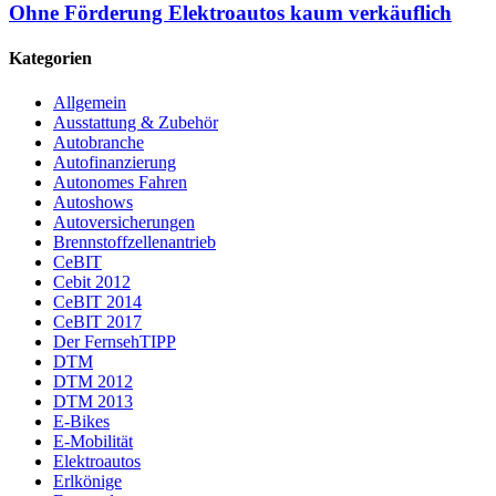
Ohne Förderung Elektroautos kaum verkäuflich
Kategorien
Allgemein
Ausstattung & Zubehör
Autobranche
Autofinanzierung
Autonomes Fahren
Autoshows
Autoversicherungen
Brennstoffzellenantrieb
CeBIT
Cebit 2012
CeBIT 2014
CeBIT 2017
Der FernsehTIPP
DTM
DTM 2012
DTM 2013
E-Bikes
E-Mobilität
Elektroautos
Erlkönige