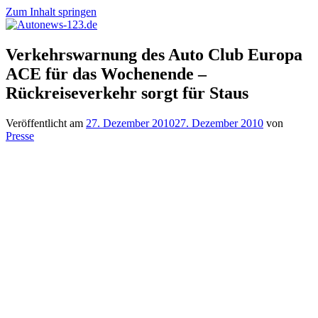
Zum Inhalt springen
Autonews-
Autonews
Verkehrswarnung des Auto Club Europa
123.de
mit
ACE für das Wochenende –
Charme
Rückreiseverkehr sorgt für Staus
Veröffentlicht am
27. Dezember 2010
27. Dezember 2010
von
Presse