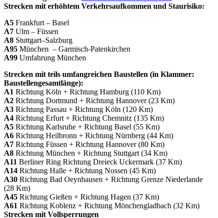
Strecken mit erhöhtem Verkehrsaufkommen und Staurisiko:
A5
Frankfurt – Basel
A7
Ulm – Füssen
A8
Stuttgart–Salzburg
A95
München – Garmisch-Patenkirchen
A99
Umfahrung München
Strecken mit teils umfangreichen Baustellen (in Klammer:
Baustellengesamtlänge):
A1
Richtung Köln + Richtung Hamburg (110 Km)
A2
Richtung Dortmund + Richtung Hannover (23 Km)
A3
Richtung Passau + Richtung Köln (120 Km)
A4
Richtung Erfurt + Richtung Chemnitz (135 Km)
A5
Richtung Karlsruhe + Richtung Basel (55 Km)
A6
Richtung Heilbronn + Richtung Nürnberg (44 Km)
A7
Richtung Füssen + Richtung Hannover (80 Km)
A8
Richtung München + Richtung Stuttgart (34 Km)
A11
Berliner Ring Richtung Dreieck Uckermark (37 Km)
A14
Richtung Halle + Richtung Nossen (45 Km)
A30
Richtung Bad Oeynhausen + Richtung Grenze Niederlande
(28 Km)
A45
Richtung Gießen + Richtung Hagen (37 Km)
A61
Richtung Koblenz + Richtung Mönchengladbach (32 Km)
Strecken mit Vollsperrungen