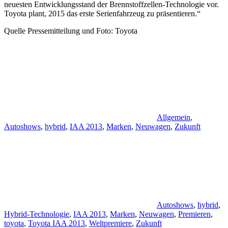
neuesten Entwicklungsstand der Brennstoffzellen-Technologie vor.
Toyota plant, 2015 das erste Serienfahrzeug zu präsentieren.“
Quelle Pressemitteilung und Foto: Toyota
Allgemein
,
Autoshows
,
hybrid
,
IAA 2013
,
Marken
,
Neuwagen
,
Zukunft
Autoshows
,
hybrid
,
Hybrid-Technologie
,
IAA 2013
,
Marken
,
Neuwagen
,
Premieren
,
toyota
,
Toyota IAA 2013
,
Weltpremiere
,
Zukunft