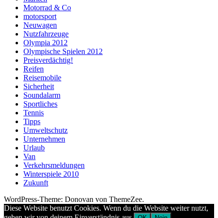
Motorrad & Co
motorsport
Neuwagen
Nutzfahrzeuge
Olympia 2012
Olympische Spielen 2012
Preisverdächtig!
Reifen
Reisemobile
Sicherheit
Soundalarm
Sportliches
Tennis
Tipps
Umweltschutz
Unternehmen
Urlaub
Van
Verkehrsmeldungen
Winterspiele 2010
Zukunft
WordPress-Theme: Donovan von ThemeZee.
Diese Website benutzt Cookies. Wenn du die Website weiter nutzt,
gehen wir von deinem Einverständnis aus.
OK
Nein