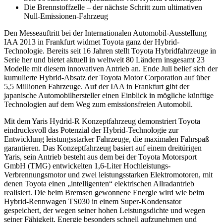
Die Brennstoffzelle – der nächste Schritt zum ultimativen
Null-Emissionen-Fahrzeug
Den Messeauftritt bei der Internationalen Automobil-AusstelIung
IAA 2013 in Frankfurt widmet Toyota ganz der Hybrid-
Technologie. Bereits seit 16 Jahren stellt Toyota Hybridfahrzeuge in
Serie her und bietet aktuell in weltweit 80 Ländern insgesamt 23
Modelle mit diesem innovativen Antrieb an. Ende Juli belief sich der
kumulierte Hybrid-Absatz der Toyota Motor Corporation auf über
5,5 Millionen Fahrzeuge. Auf der IAA in Frankfurt gibt der
japanische Automobilhersteller einen Einblick in mögliche künftige
Technologien auf dem Weg zum emissionsfreien Automobil.
Mit dem Yaris Hydrid-R Konzeptfahrzeug demonstriert Toyota
eindrucksvoll das Potenzial der Hybrid-Technologie zur
Entwicklung leistungsstarker Fahrzeuge, die maximalen Fahrspaß
garantieren. Das Konzeptfahrzeug basiert auf einem dreitürigen
Yaris, sein Antrieb besteht aus dem bei der Toyota Motorsport
GmbH (TMG) entwickelten 1,6-Liter Hochleistungs-
Verbrennungsmotor und zwei leistungsstarken Elektromotoren, mit
denen Toyota einen „intelligenten“ elektrischen Allradantrieb
realisiert. Die beim Bremsen gewonnene Energie wird wie beim
Hybrid-Rennwagen TS030 in einem Super-Kondensator
gespeichert, der wegen seiner hohen Leistungsdichte und wegen
seiner Fähigkeit, Energie besonders schnell aufzunehmen und