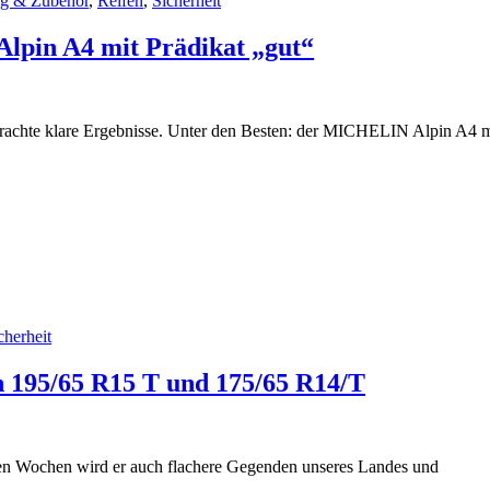
ng & Zubehör
,
Reifen
,
Sicherheit
pin A4 mit Prädikat „gut“
brachte klare Ergebnisse. Unter den Besten: der MICHELIN Alpin A4 m
cherheit
en 195/65 R15 T und 175/65 R14/T
en Wochen wird er auch flachere Gegenden unseres Landes und