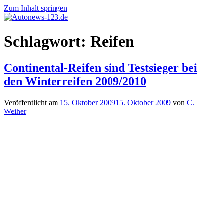
Zum Inhalt springen
Autonews-
Autonews
Schlagwort:
Reifen
123.de
mit
Charme
Continental-Reifen sind Testsieger bei
den Winterreifen 2009/2010
Veröffentlicht am
15. Oktober 2009
15. Oktober 2009
von
C.
Weiher