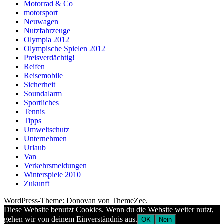
Motorrad & Co
motorsport
Neuwagen
Nutzfahrzeuge
Olympia 2012
Olympische Spielen 2012
Preisverdächtig!
Reifen
Reisemobile
Sicherheit
Soundalarm
Sportliches
Tennis
Tipps
Umweltschutz
Unternehmen
Urlaub
Van
Verkehrsmeldungen
Winterspiele 2010
Zukunft
WordPress-Theme: Donovan von ThemeZee.
Diese Website benutzt Cookies. Wenn du die Website weiter nutzt,
gehen wir von deinem Einverständnis aus.
OK
Nein