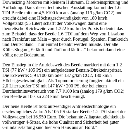
Downsizing-Motoren mit kleinem Hubraum, Direkteinspritzung und
Aufladung. Dank dieser technischen Ausstattung kommt der 1.6
TDI Beetle mit nur 4,5 l/100 km aus (analog 119 g/km CO2) und
erreicht dabei eine Höchstgeschwindigkeit von 180 km/h.
Vollgetankt (55 Liter) schafft der Volkswagen damit eine
theoretische Reichweite von 1.222 km. In der Praxis bedeutet das
zum Beispiel, dass der Beetle 1.6 TDI auf dem Weg von Lissabon
nach Frankfurt am Main – quer durch Portugal, Spanien, Frankreich
und Deutschland – nur einmal betankt werden müsste. Der alte
Käfer-Slogan „Er läuft und läuft und läuft…“ bekommt damit eine
völlig neue Bedeutung.
Den Einstieg in die Antriebswelt des Beetle markiert mit dem 1.2
TSI (77 kW / 105 PS) ein aufgeladener Benzin-Direkteinspritzer.
Die Eckwerte: 5,9 l/100 km oder 137 g/km CO2, 180 km/h
Höchstgeschwindigkeit. Als Topmotorisierung fungiert aktuell ein
2,0 Liter großer TSI mit 147 kW / 200 PS, der bei einem
Durchschnittsverbrauch von 7,7 l/100 km (analog 179 g/km CO2)
den Beetle auf bis zu 223 km/h beschleunigt.
Der neue Beetle ist trotz aufwendiger Antriebstechnologie ein
erschwingliches Auto: Als 105 PS starker Beetle 1.2 TSI startet der
Volkswagen bei 16.950 Euro. Die bekannte Alltagstauglichkeit als
vollwertiger 4-Sitzer, die hohe Qualität und Sicherheit bei guter
Grundausstattung sind hier von Haus aus an Bord.“