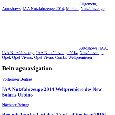
Allgemein
,
Autoshows
,
IAA Nutzfahrzeuge 2014
,
Marken
,
Nutzfahrzeuge
Autoshows
,
IAA
,
IAA Nutzfahrzeuge
,
IAA Nutzfahrzeuge 2014
,
Nutzfahrzeuge
,
Opel
,
Opel Vivaro
,
Opel Vivaro Combi
,
Weltpremieren
Beitragsnavigation
Vorheriger Beitrag
IAA Nutzfahrzeuge 2014 Weltpremiere des New
Solaris Urbino
Nächster Beitrag
Renault Trucks T ist der ‚Truck of the Year 2015‘