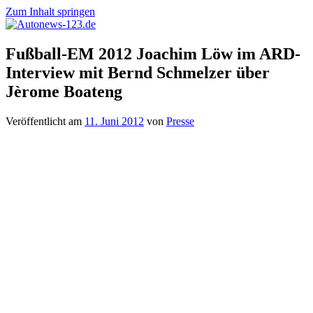
Zum Inhalt springen
Autonews-
Autonews
Fußball-EM 2012 Joachim Löw im ARD-
123.de
mit
Interview mit Bernd Schmelzer über
Charme
Jèrome Boateng
Veröffentlicht am
11. Juni 2012
von
Presse