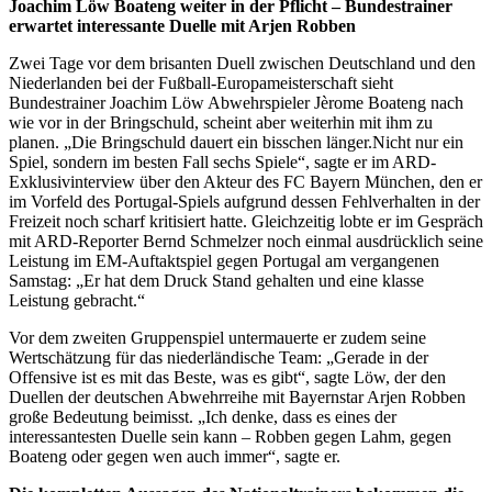
Joachim Löw Boateng weiter in der Pflicht – Bundestrainer
erwartet interessante Duelle mit Arjen Robben
Zwei Tage vor dem brisanten Duell zwischen Deutschland und den
Niederlanden bei der Fußball-Europameisterschaft sieht
Bundestrainer Joachim Löw Abwehrspieler Jèrome Boateng nach
wie vor in der Bringschuld, scheint aber weiterhin mit ihm zu
planen. „Die Bringschuld dauert ein bisschen länger.Nicht nur ein
Spiel, sondern im besten Fall sechs Spiele“, sagte er im ARD-
Exklusivinterview über den Akteur des FC Bayern München, den er
im Vorfeld des Portugal-Spiels aufgrund dessen Fehlverhalten in der
Freizeit noch scharf kritisiert hatte. Gleichzeitig lobte er im Gespräch
mit ARD-Reporter Bernd Schmelzer noch einmal ausdrücklich seine
Leistung im EM-Auftaktspiel gegen Portugal am vergangenen
Samstag: „Er hat dem Druck Stand gehalten und eine klasse
Leistung gebracht.“
Vor dem zweiten Gruppenspiel untermauerte er zudem seine
Wertschätzung für das niederländische Team: „Gerade in der
Offensive ist es mit das Beste, was es gibt“, sagte Löw, der den
Duellen der deutschen Abwehrreihe mit Bayernstar Arjen Robben
große Bedeutung beimisst. „Ich denke, dass es eines der
interessantesten Duelle sein kann – Robben gegen Lahm, gegen
Boateng oder gegen wen auch immer“, sagte er.