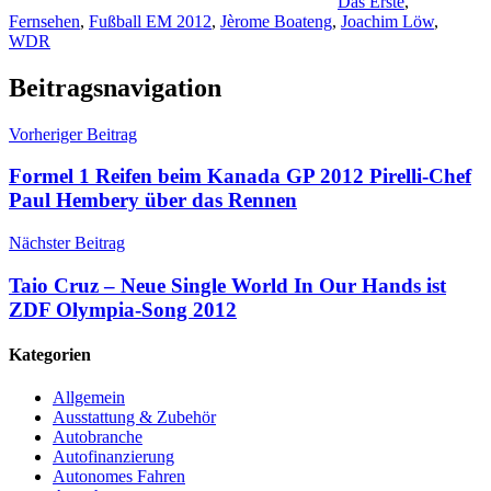
Das Erste
,
Fernsehen
,
Fußball EM 2012
,
Jèrome Boateng
,
Joachim Löw
,
WDR
Beitragsnavigation
Vorheriger Beitrag
Formel 1 Reifen beim Kanada GP 2012 Pirelli-Chef
Paul Hembery über das Rennen
Nächster Beitrag
Taio Cruz – Neue Single World In Our Hands ist
ZDF Olympia-Song 2012
Kategorien
Allgemein
Ausstattung & Zubehör
Autobranche
Autofinanzierung
Autonomes Fahren