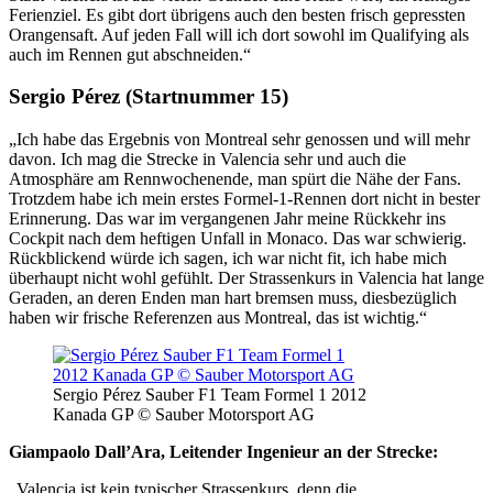
Ferienziel. Es gibt dort übrigens auch den besten frisch gepressten
Orangensaft. Auf jeden Fall will ich dort sowohl im Qualifying als
auch im Rennen gut abschneiden.“
Sergio Pérez (Startnummer 15)
„Ich habe das Ergebnis von Montreal sehr genossen und will mehr
davon. Ich mag die Strecke in Valencia sehr und auch die
Atmosphäre am Rennwochenende, man spürt die Nähe der Fans.
Trotzdem habe ich mein erstes Formel-1-Rennen dort nicht in bester
Erinnerung. Das war im vergangenen Jahr meine Rückkehr ins
Cockpit nach dem heftigen Unfall in Monaco. Das war schwierig.
Rückblickend würde ich sagen, ich war nicht fit, ich habe mich
überhaupt nicht wohl gefühlt. Der Strassenkurs in Valencia hat lange
Geraden, an deren Enden man hart bremsen muss, diesbezüglich
haben wir frische Referenzen aus Montreal, das ist wichtig.“
Sergio Pérez Sauber F1 Team Formel 1 2012
Kanada GP © Sauber Motorsport AG
Giampaolo Dall’Ara, Leitender Ingenieur an der Strecke:
„Valencia ist kein typischer Strassenkurs, denn die