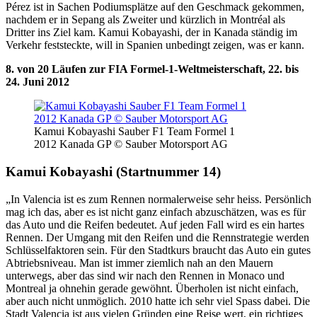
Pérez ist in Sachen Podiumsplätze auf den Geschmack gekommen,
nachdem er in Sepang als Zweiter und kürzlich in Montréal als
Dritter ins Ziel kam. Kamui Kobayashi, der in Kanada ständig im
Verkehr feststeckte, will in Spanien unbedingt zeigen, was er kann.
8. von 20 Läufen zur FIA Formel-1-Weltmeisterschaft, 22. bis
24. Juni 2012
Kamui Kobayashi Sauber F1 Team Formel 1
2012 Kanada GP © Sauber Motorsport AG
Kamui Kobayashi (Startnummer 14)
„In Valencia ist es zum Rennen normalerweise sehr heiss. Persönlich
mag ich das, aber es ist nicht ganz einfach abzuschätzen, was es für
das Auto und die Reifen bedeutet. Auf jeden Fall wird es ein hartes
Rennen. Der Umgang mit den Reifen und die Rennstrategie werden
Schlüsselfaktoren sein. Für den Stadtkurs braucht das Auto ein gutes
Abtriebsniveau. Man ist immer ziemlich nah an den Mauern
unterwegs, aber das sind wir nach den Rennen in Monaco und
Montreal ja ohnehin gerade gewöhnt. Überholen ist nicht einfach,
aber auch nicht unmöglich. 2010 hatte ich sehr viel Spass dabei. Die
Stadt Valencia ist aus vielen Gründen eine Reise wert, ein richtiges