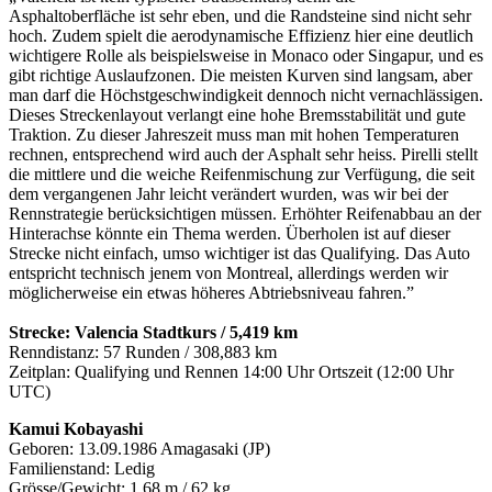
Asphaltoberfläche ist sehr eben, und die Randsteine sind nicht sehr
hoch. Zudem spielt die aerodynamische Effizienz hier eine deutlich
wichtigere Rolle als beispielsweise in Monaco oder Singapur, und es
gibt richtige Auslaufzonen. Die meisten Kurven sind langsam, aber
man darf die Höchstgeschwindigkeit dennoch nicht vernachlässigen.
Dieses Streckenlayout verlangt eine hohe Bremsstabilität und gute
Traktion. Zu dieser Jahreszeit muss man mit hohen Temperaturen
rechnen, entsprechend wird auch der Asphalt sehr heiss. Pirelli stellt
die mittlere und die weiche Reifenmischung zur Verfügung, die seit
dem vergangenen Jahr leicht verändert wurden, was wir bei der
Rennstrategie berücksichtigen müssen. Erhöhter Reifenabbau an der
Hinterachse könnte ein Thema werden. Überholen ist auf dieser
Strecke nicht einfach, umso wichtiger ist das Qualifying. Das Auto
entspricht technisch jenem von Montreal, allerdings werden wir
möglicherweise ein etwas höheres Abtriebsniveau fahren.”
Strecke: Valencia Stadtkurs / 5,419 km
Renndistanz: 57 Runden / 308,883 km
Zeitplan: Qualifying und Rennen 14:00 Uhr Ortszeit (12:00 Uhr
UTC)
Kamui Kobayashi
Geboren: 13.09.1986 Amagasaki (JP)
Familienstand: Ledig
Grösse/Gewicht: 1,68 m / 62 kg