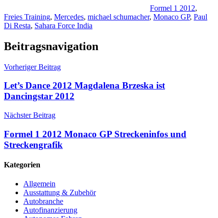
Formel 1 2012
,
Freies Training
,
Mercedes
,
michael schumacher
,
Monaco GP
,
Paul
Di Resta
,
Sahara Force India
Beitragsnavigation
Vorheriger Beitrag
Let’s Dance 2012 Magdalena Brzeska ist
Dancingstar 2012
Nächster Beitrag
Formel 1 2012 Monaco GP Streckeninfos und
Streckengrafik
Kategorien
Allgemein
Ausstattung & Zubehör
Autobranche
Autofinanzierung