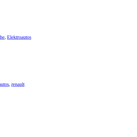
che
,
Elektroautos
autos
,
renault