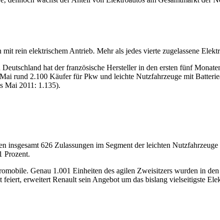
 mit rein elektrischem Antrieb. Mehr als jedes vierte zugelassene Elek
 In Deutschland hat der französische Hersteller in den ersten fünf Mo
ch Mai rund 2.100 Käufer für Pkw und leichte Nutz­fahrzeuge mit Batter
is Mai 2011: 1.135).
den insgesamt 626 Zulassungen im Segment der leichten Nutzfahrzeuge 
1 Prozent.
romobile. Genau 1.001 Einheiten des agilen Zweisitzers wurden in den
eiert, erweitert Renault sein Angebot um das bislang vielseitigste El