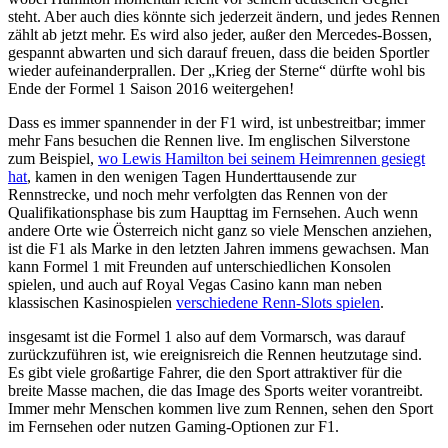
steht. Aber auch dies könnte sich jederzeit ändern, und jedes Rennen
zählt ab jetzt mehr. Es wird also jeder, außer den Mercedes-Bossen,
gespannt abwarten und sich darauf freuen, dass die beiden Sportler
wieder aufeinanderprallen. Der „Krieg der Sterne“ dürfte wohl bis
Ende der Formel 1 Saison 2016 weitergehen!
Dass es immer spannender in der F1 wird, ist unbestreitbar; immer
mehr Fans besuchen die Rennen live. Im englischen Silverstone
zum Beispiel,
wo Lewis Hamilton bei seinem Heimrennen gesiegt
hat
, kamen in den wenigen Tagen Hunderttausende zur
Rennstrecke, und noch mehr verfolgten das Rennen von der
Qualifikationsphase bis zum Haupttag im Fernsehen. Auch wenn
andere Orte wie Österreich nicht ganz so viele Menschen anziehen,
ist die F1 als Marke in den letzten Jahren immens gewachsen. Man
kann Formel 1 mit Freunden auf unterschiedlichen Konsolen
spielen, und auch auf Royal Vegas Casino kann man neben
klassischen Kasinospielen
verschiedene Renn-Slots spielen
.
insgesamt ist die Formel 1 also auf dem Vormarsch, was darauf
zurückzuführen ist, wie ereignisreich die Rennen heutzutage sind.
Es gibt viele großartige Fahrer, die den Sport attraktiver für die
breite Masse machen, die das Image des Sports weiter vorantreibt.
Immer mehr Menschen kommen live zum Rennen, sehen den Sport
im Fernsehen oder nutzen Gaming-Optionen zur F1.