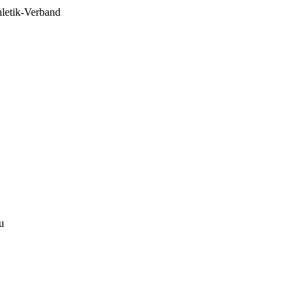
hletik-Verband
u