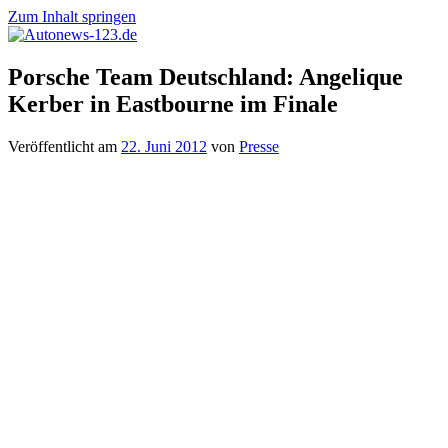
Zum Inhalt springen
Autonews-
Autonews
Porsche Team Deutschland: Angelique
123.de
mit
Kerber in Eastbourne im Finale
Charme
Veröffentlicht am
22. Juni 2012
von
Presse