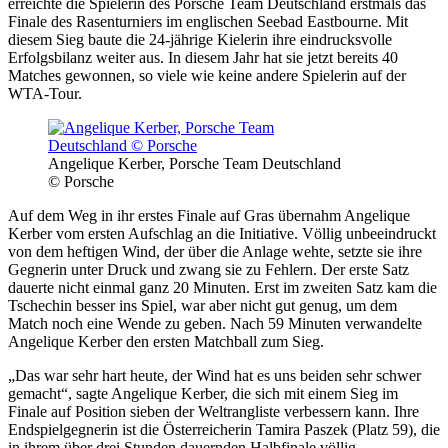
erreichte die Spielerin des Porsche Team Deutschland erstmals das
Finale des Rasenturniers im englischen Seebad Eastbourne. Mit
diesem Sieg baute die 24-jährige Kielerin ihre eindrucksvolle
Erfolgsbilanz weiter aus. In diesem Jahr hat sie jetzt bereits 40
Matches gewonnen, so viele wie keine andere Spielerin auf der
WTA-Tour.
Angelique Kerber, Porsche Team Deutschland
© Porsche
Auf dem Weg in ihr erstes Finale auf Gras übernahm Angelique
Kerber vom ersten Aufschlag an die Initiative. Völlig unbeeindruckt
von dem heftigen Wind, der über die Anlage wehte, setzte sie ihre
Gegnerin unter Druck und zwang sie zu Fehlern. Der erste Satz
dauerte nicht einmal ganz 20 Minuten. Erst im zweiten Satz kam die
Tschechin besser ins Spiel, war aber nicht gut genug, um dem
Match noch eine Wende zu geben. Nach 59 Minuten verwandelte
Angelique Kerber den ersten Matchball zum Sieg.
„Das war sehr hart heute, der Wind hat es uns beiden sehr schwer
gemacht“, sagte Angelique Kerber, die sich mit einem Sieg im
Finale auf Position sieben der Weltrangliste verbessern kann. Ihre
Endspielgegnerin ist die Österreicherin Tamira Paszek (Platz 59), die
in ihrem über drei Stunden dauernden Halbfinale völlig